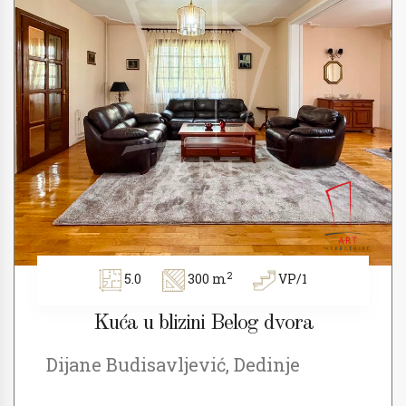
2
5.0
300 m
VP/1
Kuća u blizini Belog dvora
Dijane Budisavljević, Dedinje