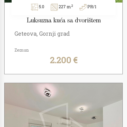
2
5.0
227 m
PR/1
Luksuzna kuća sa dvorištem
Geteova, Gornji grad
Zemun
2.200 €