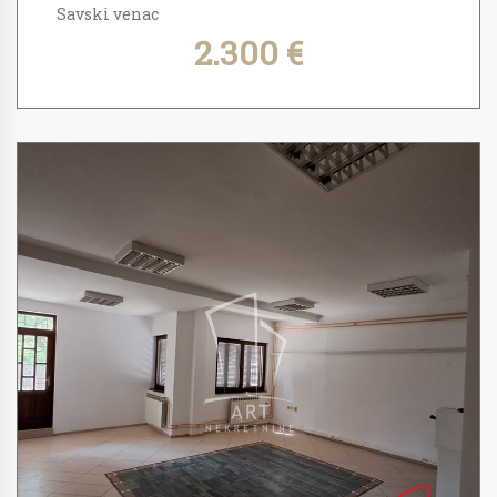
Savski venac
2.300 €