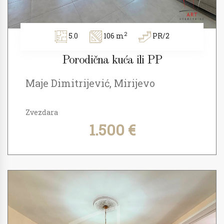
2
5.0
106 m
PR/2
Porodična kuća ili PP
Maje Dimitrijević, Mirijevo
Zvezdara
1.500 €