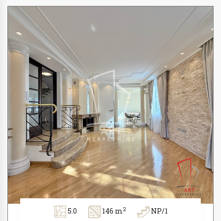
2
5.0
146 m
NP/1