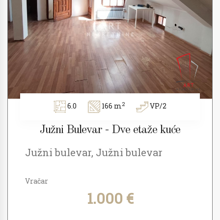
2
6.0
166 m
VP/2
Južni Bulevar - Dve etaže kuće
Južni bulevar, Južni bulevar
Vračar
1.000 €