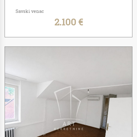
Savski venac
2.100 €