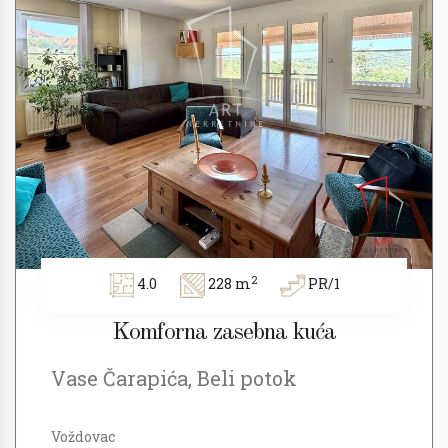
2
4.0
228 m
PR/1
Komforna zasebna kuća
Vase Čarapića, Beli potok
Voždovac