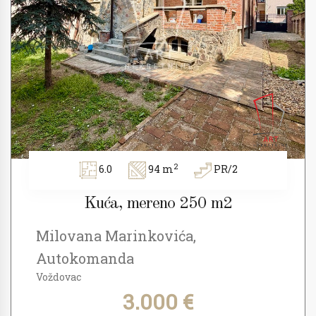
2
6.0
94 m
PR/2
Kuća, mereno 250 m2
Milovana Marinkovića,
Autokomanda
Voždovac
3.000 €