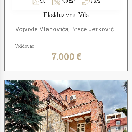
9.0
760 m
PR/2
Ekskluzivna Vila
Vojvode Vlahovića, Braće Jerković
Voždovac
7.000 €