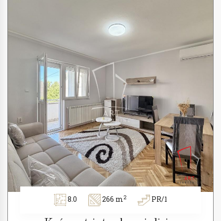
2
8.0
266 m
PR/1