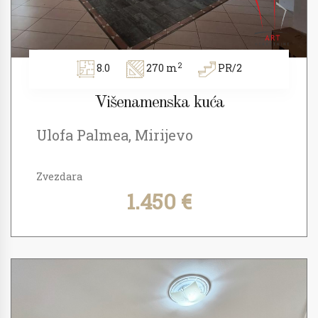
2
8.0
270 m
PR/2
Višenamenska kuća
Ulofa Palmea, Mirijevo
Zvezdara
1.450 €