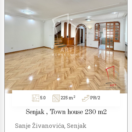
2
5.0
225 m
PR/2
Senjak , Town house 230 m2
Sanje Živanovića, Senjak