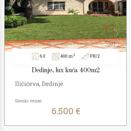
2
6.0
400 m
PR/2
Dedinje, lux kuća 400m2
Iličićeva, Dedinje
Savski venac
6.500 €