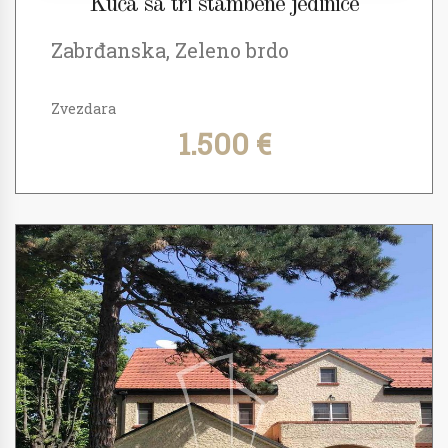
Kuća sa tri stambene jedinice
Zabrđanska, Zeleno brdo
Zvezdara
1.500 €