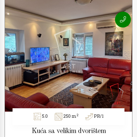
2
5.0
250 m
PR/1
Kuća sa velikim dvorištem