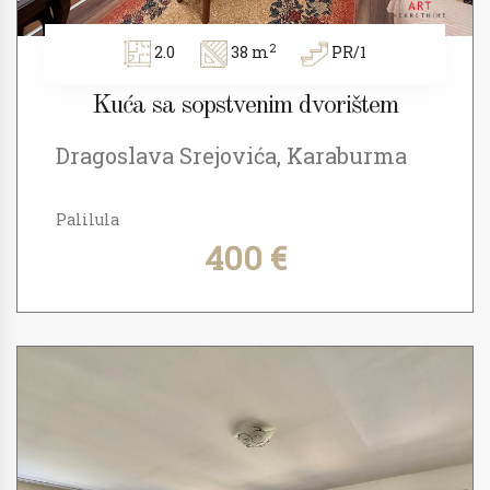
2
2.0
38 m
PR/1
Kuća sa sopstvenim dvorištem
Dragoslava Srejovića, Karaburma
Palilula
400 €