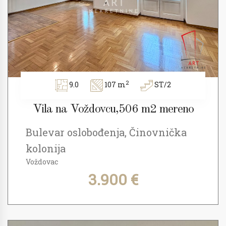
2
9.0
107 m
ST/2
Vila na Voždovcu,506 m2 mereno
Bulevar oslobođenja, Činovnička
kolonija
Voždovac
3.900 €