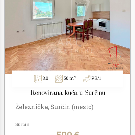
2
3.0
50 m
PR/1
Renovirana kuća u Surčinu
Železnička, Surčin (mesto)
Surčin
500 €