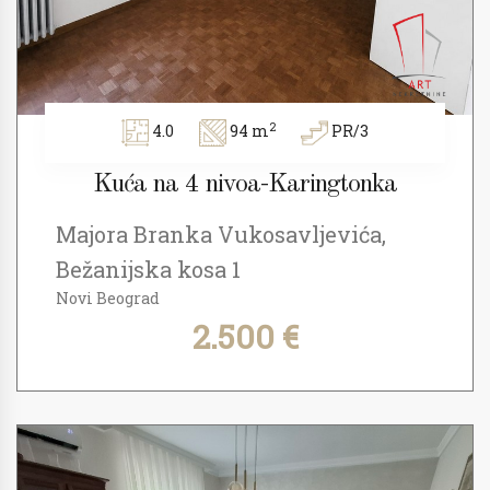
2
4.0
94 m
PR/3
Kuća na 4 nivoa-Karingtonka
Majora Branka Vukosavljevića,
Bežanijska kosa 1
Novi Beograd
2.500 €