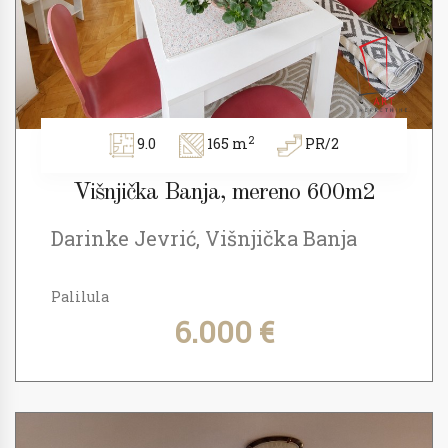
2
9.0
165 m
PR/2
Višnjička Banja, mereno 600m2
Darinke Jevrić, Višnjička Banja
Palilula
6.000 €