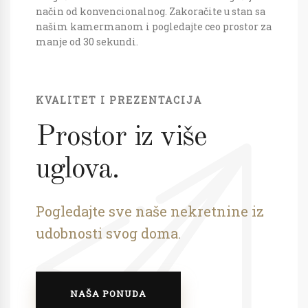
način od konvencionalnog. Zakoračite u stan sa
našim kamermanom i pogledajte ceo prostor za
manje od 30 sekundi.
KVALITET I PREZENTACIJA
Prostor iz više
uglova.
Pogledajte sve naše nekretnine iz
udobnosti svog doma.
NAŠA PONUDA