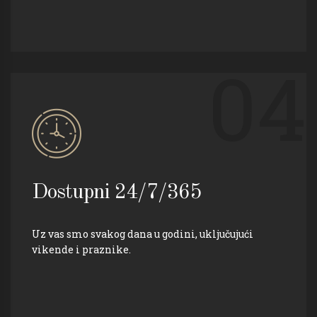
04
Dostupni 24/7/365
Uz vas smo svakog dana u godini, uključujući
vikende i praznike.