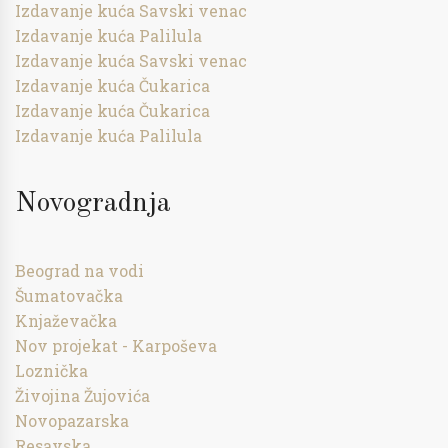
Izdavanje kuća Savski venac
Izdavanje kuća Palilula
Izdavanje kuća Savski venac
Izdavanje kuća Čukarica
Izdavanje kuća Čukarica
Izdavanje kuća Palilula
Novogradnja
Beograd na vodi
Šumatovačka
Knjaževačka
Nov projekat - Karpoševa
Loznička
Živojina Žujovića
Novopazarska
Resavska