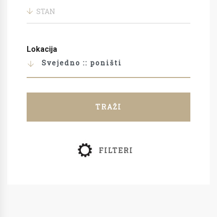
STAN
Lokacija
Svejedno :: poništi
TRAŽI
FILTERI