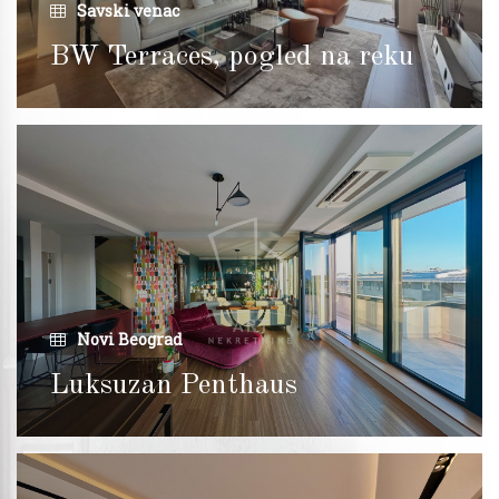
Savski venac
BW Terraces, pogled na reku
Novi Beograd
Luksuzan Penthaus