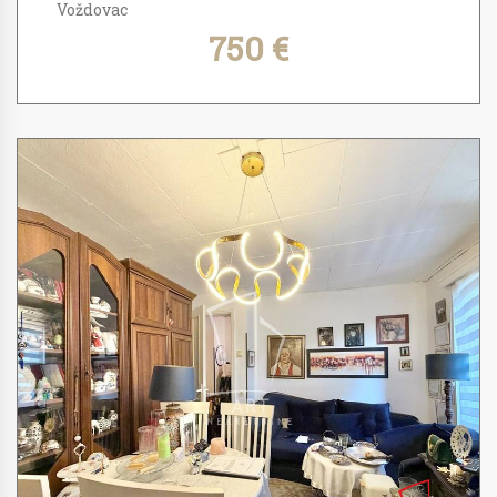
Voždovac
750 €