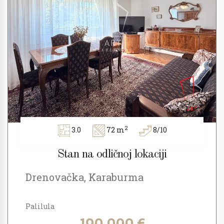
2
3.0
72 m
8/10
Stan na odličnoj lokaciji
Drenovačka, Karaburma
Palilula
190.000 €