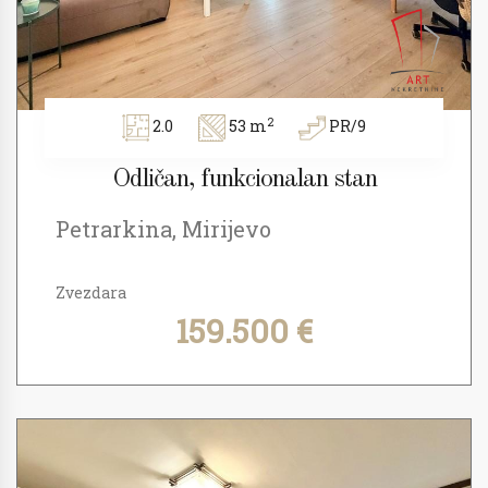
2
2.0
53 m
PR/9
Odličan, funkcionalan stan
Petrarkina, Mirijevo
Zvezdara
159.500 €