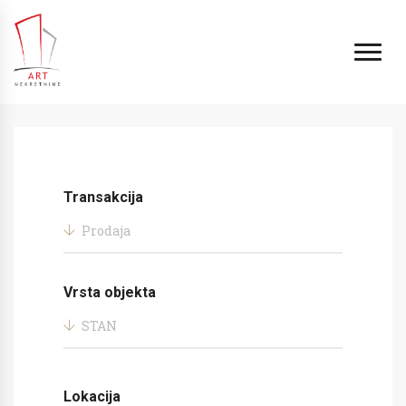
Transakcija
Prodaja
Vrsta objekta
STAN
Lokacija