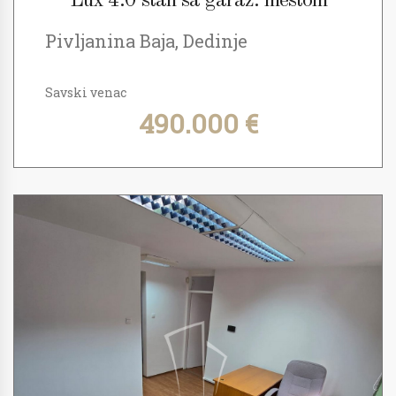
Lux 4.0 stan sa garaž. mestom
Pivljanina Baja, Dedinje
Savski venac
490.000 €