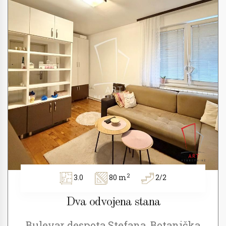
2
3.0
80 m
2/2
Dva odvojena stana
Bulevar despota Stefana, Botanička