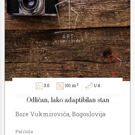
2
3.0
101 m
1/4
Odličan, lako adaptibilan stan
Bore Vukmirovića, Bogoslovija
Palilula