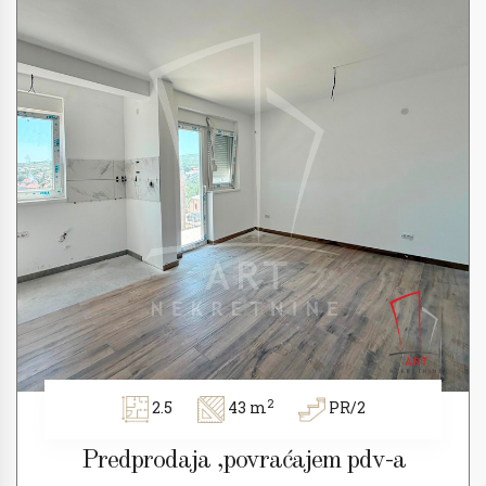
2
2.5
43 m
PR/2
Predprodaja ,povraćajem pdv-a