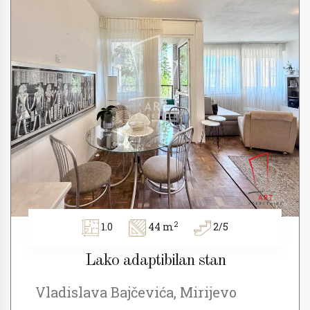
2
1.0
44 m
2/5
Lako adaptibilan stan
Vladislava Bajčevića, Mirijevo