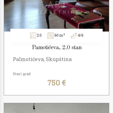
2
2.0
60 m
4/6
Pamotićeva, 2.0 stan
Palmotićeva, Skupština
Stari grad
750 €