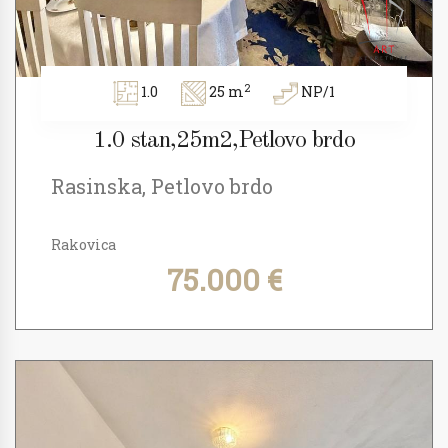
2
1.0
25 m
NP/1
1.0 stan,25m2,Petlovo brdo
Rasinska, Petlovo brdo
Rakovica
75.000 €