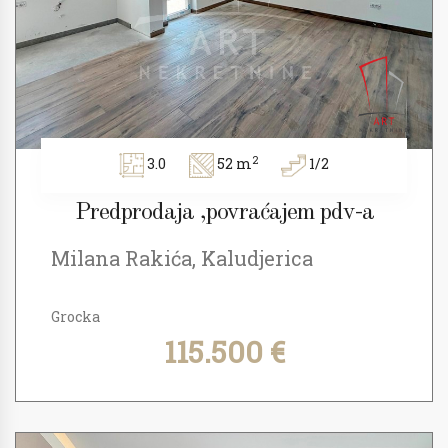
2
3.0
52 m
1/2
Predprodaja ,povraćajem pdv-a
Milana Rakića, Kaludjerica
Grocka
115.500 €