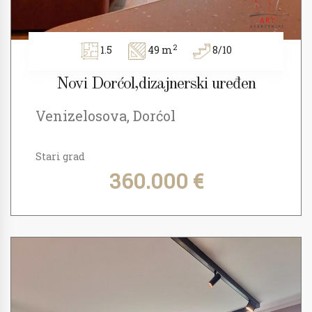
2
1.5
49 m
8/10
Novi Dorćol,dizajnerski uređen
Venizelosova, Dorćol
Stari grad
360.000 €