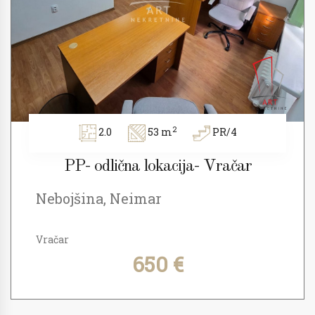
2
2.0
53 m
PR/4
PP- odlična lokacija- Vračar
Nebojšina, Neimar
Vračar
650 €