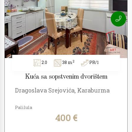
2
2.0
38 m
PR/1
Kuća sa sopstvenim dvorištem
Dragoslava Srejovića, Karaburma
Palilula
400 €