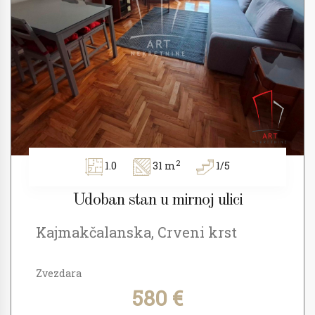
2
1.0
31 m
1/5
Udoban stan u mirnoj ulici
Kajmakčalanska, Crveni krst
Zvezdara
580 €