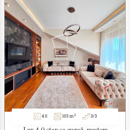
2
4.0
103 m
3/3