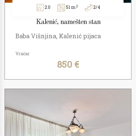
2
2.0
51 m
2/4
Kalenić, namešten stan
Baba Višnjina, Kalenić pijaca
Vračar
850 €