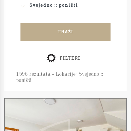
Svejedno :: poništi
TRAŽI
FILTERI
1596 rezultata - Lokacije: Svejedno ::
poništi