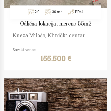
2
2.0
36 m
PR/4
Odlična lokacija, mereno 55m2
Kneza Miloša, Klinički centar
Savski venac
155.500 €