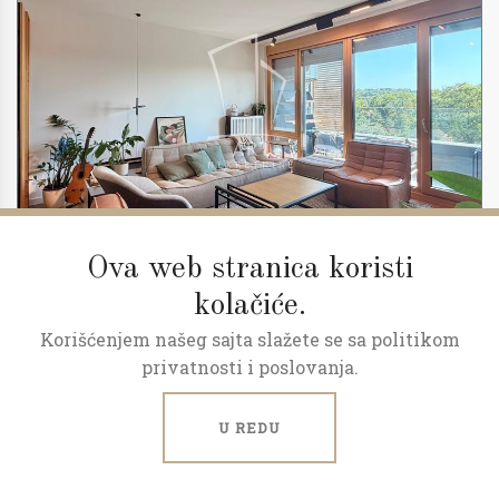
Ova web stranica koristi
kolačiće.
Korišćenjem našeg sajta slažete se sa politikom
2
3.0
86 m
5/23
privatnosti i poslovanja.
Skyline, kompletno opremljen
U REDU
Kneza Miloša, Centar