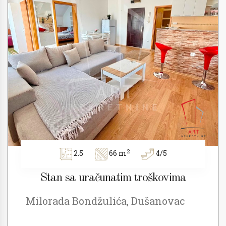
2
2.5
66 m
4/5
Stan sa uračunatim troškovima
Milorada Bondžulića, Dušanovac