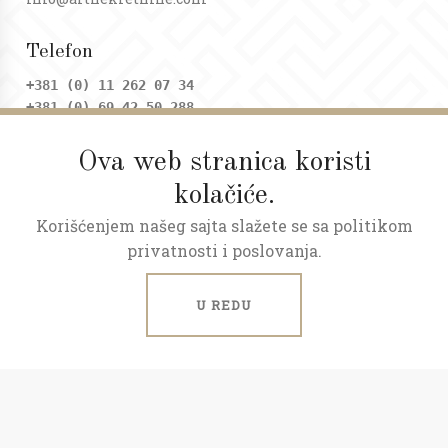
Telefon
+381 (0) 11 262 07 34
+381 (0) 69 42 50 288
Ova web stranica koristi
Adresa
kolačiće.
Dositejeva 9, Trg republike
Korišćenjem našeg sajta slažete se sa politikom
Radno vreme
privatnosti i poslovanja.
Ponedeljak - petak: 09 - 20h
Subota: 09 - 17h
U REDU