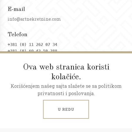
E-mail
info@artnekretnine.com
Telefon
+381 (0) 11 262 07 34
+381 (0) 69 42 50 288
Ova web stranica koristi
Adresa
kolačiće.
Dositejeva 9, Trg republike
Korišćenjem našeg sajta slažete se sa politikom
Radno vreme
privatnosti i poslovanja.
Ponedeljak - petak: 09 - 20h
Subota: 09 - 17h
U REDU