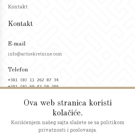
Kontakt
Kontakt
E-mail
info@artnekretnine.com
Telefon
+381 (0) 11 262 07 34
+381 (0) 69 42 50 288
Ova web stranica koristi
Adresa
kolačiće.
Dositejeva 9, Trg republike
Korišćenjem našeg sajta slažete se sa politikom
Radno vreme
privatnosti i poslovanja.