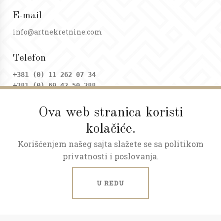
E-mail
info@artnekretnine.com
Telefon
+381 (0) 11 262 07 34
+381 (0) 69 42 50 288
Ova web stranica koristi
Adresa
kolačiće.
Dositejeva 9, Trg republike
Korišćenjem našeg sajta slažete se sa politikom
Radno vreme
privatnosti i poslovanja.
Ponedeljak - petak: 09 - 20h
Subota: 09 - 17h
U REDU