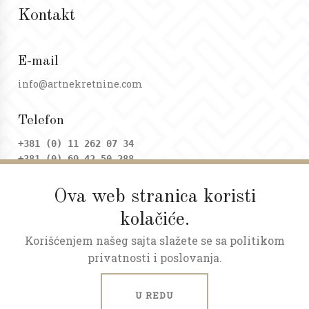
Kontakt
E-mail
info@artnekretnine.com
Telefon
+381 (0) 11 262 07 34
+381 (0) 69 42 50 288
Ova web stranica koristi
Adresa
kolačiće.
Dositejeva 9, Trg republike
Korišćenjem našeg sajta slažete se sa politikom
Radno vreme
privatnosti i poslovanja.
Ponedeljak - petak: 09 - 20h
Subota: 09 - 17h
U REDU