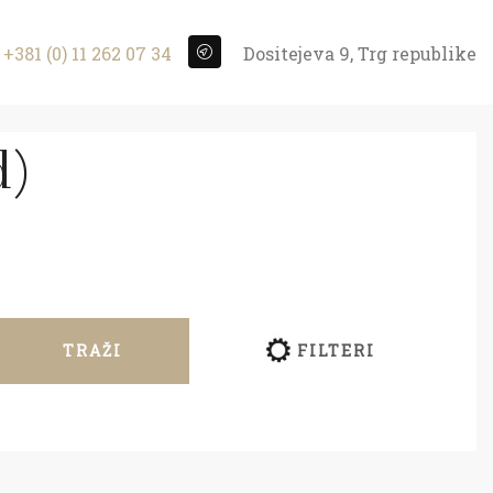
+381 (0) 11 262 07 34
Dositejeva 9, Trg republike
d)
TRAŽI
FILTERI