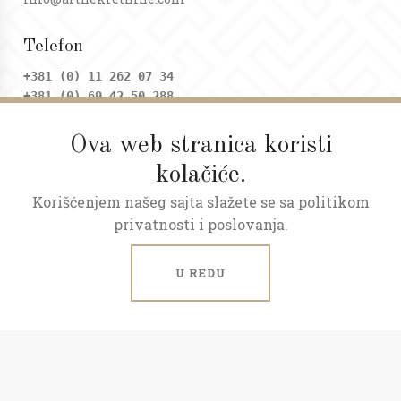
Telefon
+381 (0) 11 262 07 34
+381 (0) 69 42 50 288
Ova web stranica koristi
Adresa
kolačiće.
Dositejeva 9, Trg republike
Korišćenjem našeg sajta slažete se sa politikom
Radno vreme
privatnosti i poslovanja.
Ponedeljak - petak: 09 - 20h
Subota: 09 - 17h
U REDU