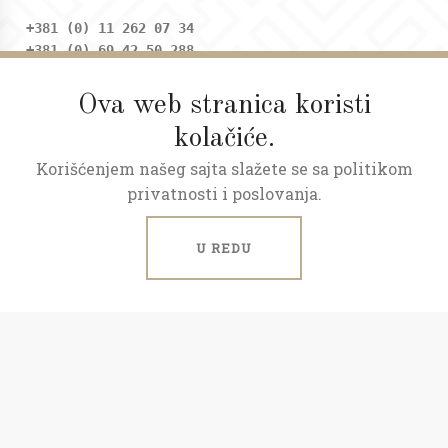
+381 (0) 11 262 07 34
+381 (0) 69 42 50 288
Ova web stranica koristi
Adresa
kolačiće.
Dositejeva 9, Trg republike
Korišćenjem našeg sajta slažete se sa politikom
Radno vreme
privatnosti i poslovanja.
Ponedeljak - petak: 09 - 20h
Subota: 09 - 17h
U REDU
ART NEKRETNINE © 2026.