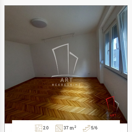
2
2.0
37 m
5/6