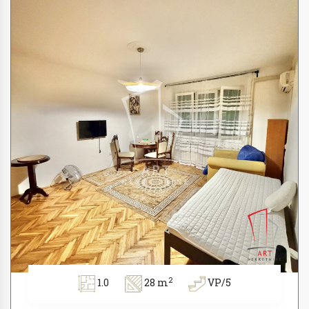
2
1.0
28 m
VP/5