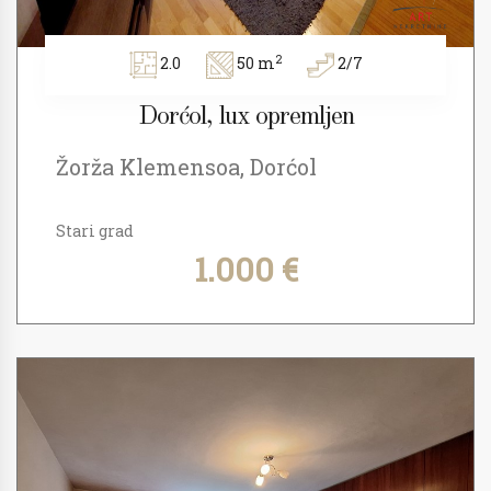
2
2.0
50 m
2/7
Dorćol, lux opremljen
Žorža Klemensoa, Dorćol
Stari grad
1.000 €