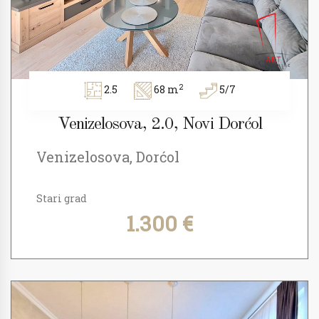
2
2.5
68 m
5/7
Venizelosova, 2.0, Novi Dorćol
Venizelosova, Dorćol
Stari grad
1.300 €