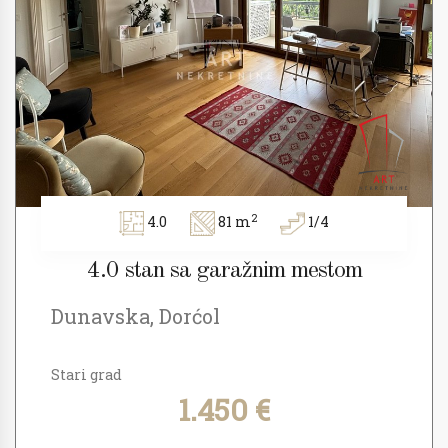
2
4.0
81 m
1/4
4.0 stan sa garažnim mestom
Dunavska, Dorćol
Stari grad
1.450 €