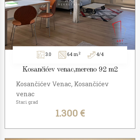
2
3.0
64 m
4/4
Kosančićev venac,mereno 92 m2
Kosančićev Venac, Kosančićev
venac
Stari grad
1.300 €