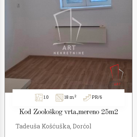
2
1.0
18 m
PR/6
Kod Zoološkog vrta,mereno 25m2
Tadeuša Košćuška, Dorćol