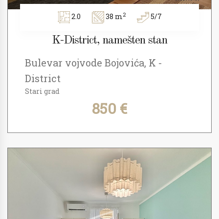
2
2.0
38 m
5/7
K-District, namešten stan
Bulevar vojvode Bojovića, K -
District
Stari grad
850 €