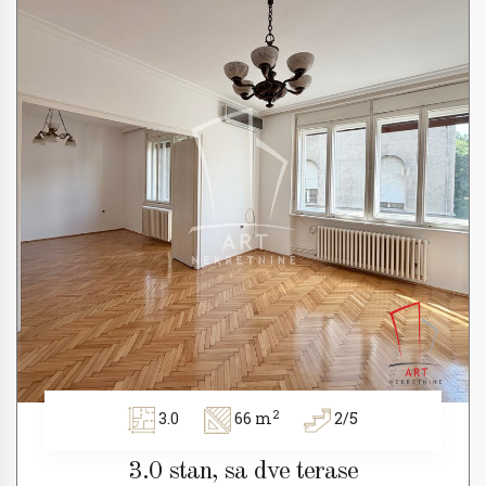
2
3.0
66 m
2/5
3.0 stan, sa dve terase