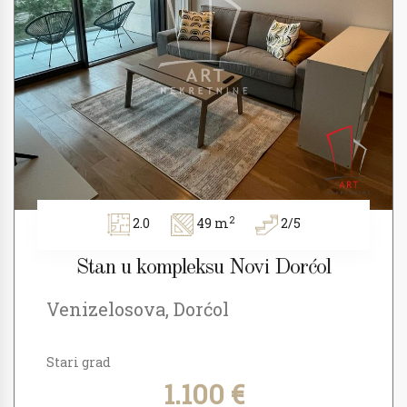
2
2.0
49 m
2/5
Stan u kompleksu Novi Dorćol
Venizelosova, Dorćol
Stari grad
1.100 €