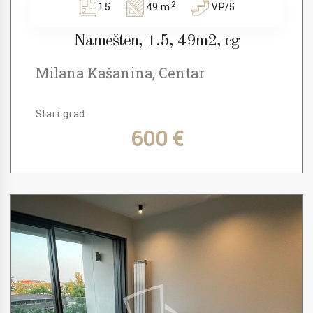
2
1.5
49 m
VP/5
Namešten, 1.5, 49m2, cg
Milana Kašanina, Centar
Stari grad
600 €