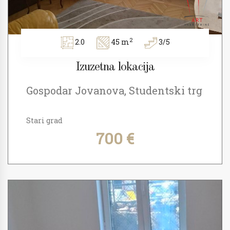
2
2.0
45 m
3/5
Izuzetna lokacija
Gospodar Jovanova, Studentski trg
Stari grad
700 €