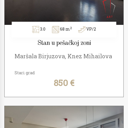
2
3.0
68 m
VP/2
Stan u pešačkoj zoni
Maršala Birjuzova, Knez Mihailova
Stari grad
850 €