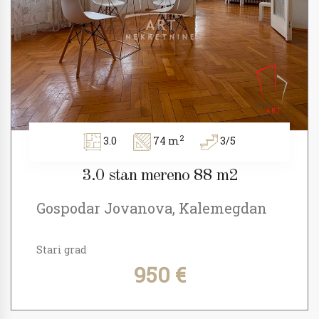
2
3.0
74 m
3/5
3.0 stan mereno 88 m2
Gospodar Jovanova, Kalemegdan
Stari grad
950 €