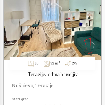
2
1.0
32 m
2/5
Terazije, odmah useljiv
Nušićeva, Terazije
Stari grad