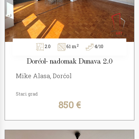
2
2.0
61 m
4/10
Dorćol- nadomak Dunava 2.0
Mike Alasa, Dorćol
Stari grad
850 €