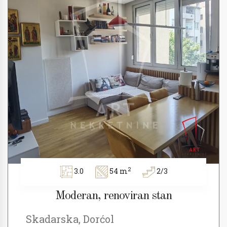
2
3.0
54 m
2/3
Moderan, renoviran stan
Skadarska, Dorćol