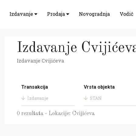
Izdavanje
Prodaja
Novogradnja
Vodič
Izdavanje Cvijićev
Izdavanje Cvijićeva
Transakcija
Vrsta objekta
Izdavanje
STAN
0 rezultata - Lokacije: Cvijićeva