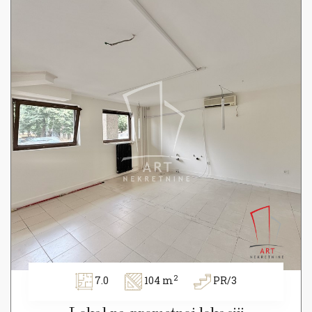
2
7.0
104 m
PR/3