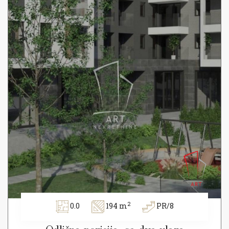
2
0.0
194 m
PR/8