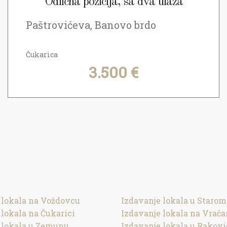
Odlična pozicija, sa dva ulaza
Paštrovićeva, Banovo brdo
Čukarica
3.500 €
 lokala na Voždovcu
Izdavanje lokala u Starom
 lokala na Čukarici
Izdavanje lokala na Vrača
 lokala u Zemunu
Izdavanje lokala u Rakovi