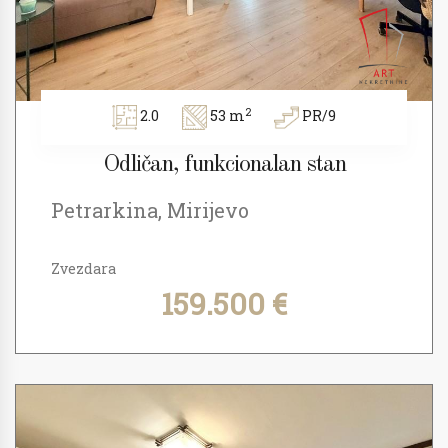
2
2.0
53 m
PR/9
Odličan, funkcionalan stan
Petrarkina, Mirijevo
Zvezdara
159.500 €