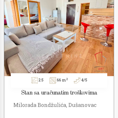
2
2.5
66 m
4/5
Stan sa uračunatim troškovima
Milorada Bondžulića, Dušanovac