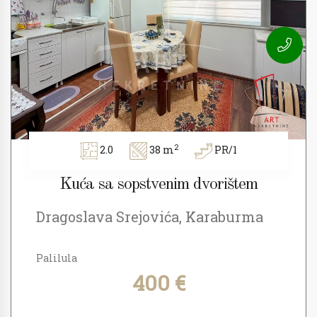
2
2.0
38 m
PR/1
Kuća sa sopstvenim dvorištem
Dragoslava Srejovića, Karaburma
Palilula
400 €