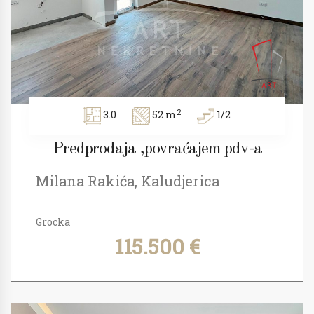
2
3.0
52 m
1/2
Predprodaja ,povraćajem pdv-a
Milana Rakića, Kaludjerica
Grocka
115.500 €