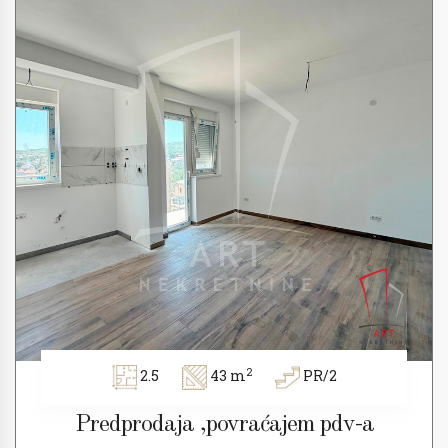
2
2.5
43 m
PR/2
Predprodaja ,povraćajem pdv-a