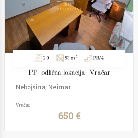
2
2.0
53 m
PR/4
PP- odlična lokacija- Vračar
Nebojšina, Neimar
Vračar
650 €