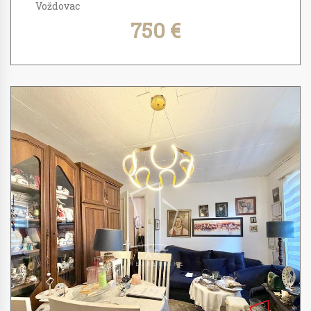
Voždovac
750 €