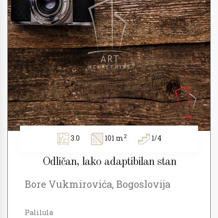
2
3.0
101 m
1/4
Odličan, lako adaptibilan stan
Bore Vukmirovića, Bogoslovija
Palilula