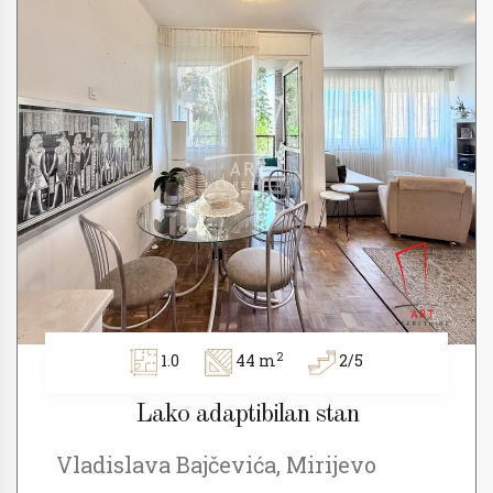
2
1.0
44 m
2/5
Lako adaptibilan stan
Vladislava Bajčevića, Mirijevo