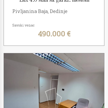
Lux 4.0 stan sa garaž. mestom
Pivljanina Baja, Dedinje
Savski venac
490.000 €