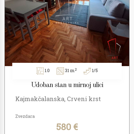
2
1.0
31 m
1/5
Udoban stan u mirnoj ulici
Kajmakčalanska, Crveni krst
Zvezdara
580 €