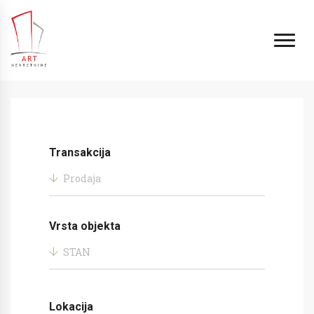
Transakcija
Prodaja
Vrsta objekta
STAN
Lokacija