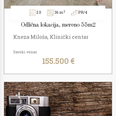
2
2.0
36 m
PR/4
Odlična lokacija, mereno 55m2
Kneza Miloša, Klinički centar
Savski venac
155.500 €