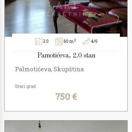
2
2.0
60 m
4/6
Pamotićeva, 2.0 stan
Palmotićeva, Skupština
Stari grad
750 €