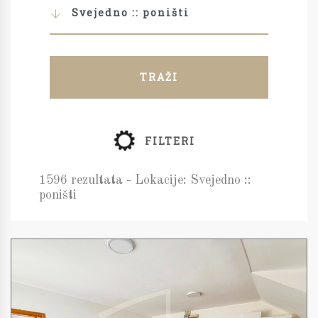
Svejedno :: poništi
TRAŽI
FILTERI
1596 rezultata - Lokacije: Svejedno ::
poništi