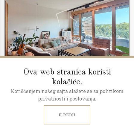
Ova web stranica koristi
kolačiće.
Korišćenjem našeg sajta slažete se sa politikom
2
3.0
86 m
5/23
privatnosti i poslovanja.
Skyline, kompletno opremljen
U REDU
Kneza Miloša, Centar