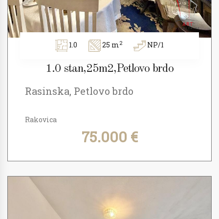
2
1.0
25 m
NP/1
1.0 stan,25m2,Petlovo brdo
Rasinska, Petlovo brdo
Rakovica
75.000 €