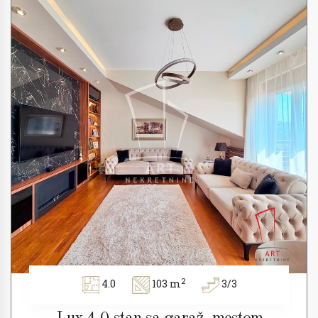
2
4.0
103 m
3/3