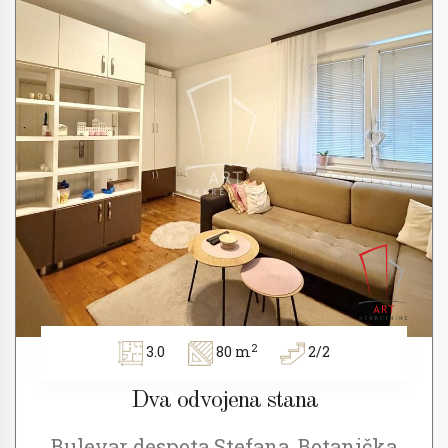
2
3.0
80 m
2/2
Dva odvojena stana
Bulevar despota Stefana, Botanička