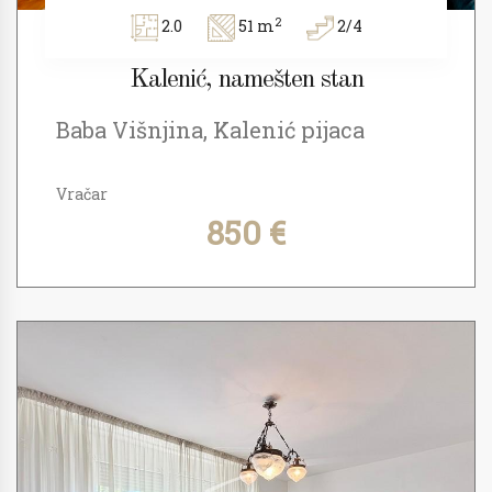
2
2.0
51 m
2/4
Kalenić, namešten stan
Baba Višnjina, Kalenić pijaca
Vračar
850 €