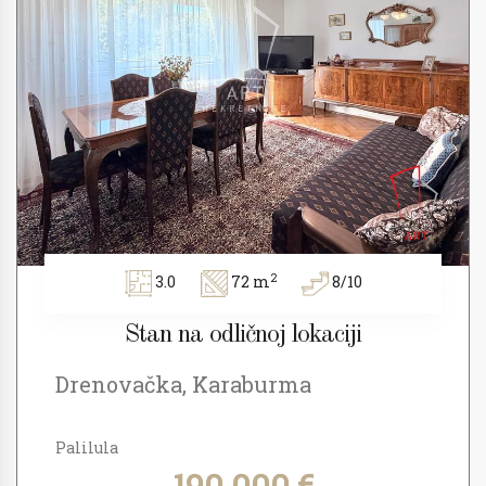
2
3.0
72 m
8/10
Stan na odličnoj lokaciji
Drenovačka, Karaburma
Palilula
190.000 €