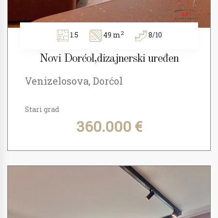
2
1.5
49 m
8/10
Novi Dorćol,dizajnerski uređen
Venizelosova, Dorćol
Stari grad
360.000 €