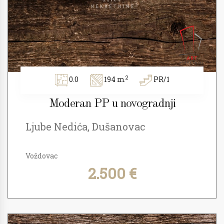
2
0.0
194 m
PR/1
Moderan PP u novogradnji
Ljube Nedića, Dušanovac
Voždovac
2.500 €