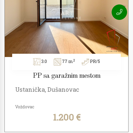
2
3.0
77 m
PR/5
PP sa garažnim mestom
Ustanička, Dušanovac
Voždovac
1.200 €