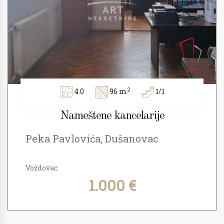
2
4.0
96 m
1/1
Nameštene kancelarije
Peka Pavlovića, Dušanovac
Voždovac
1.000 €