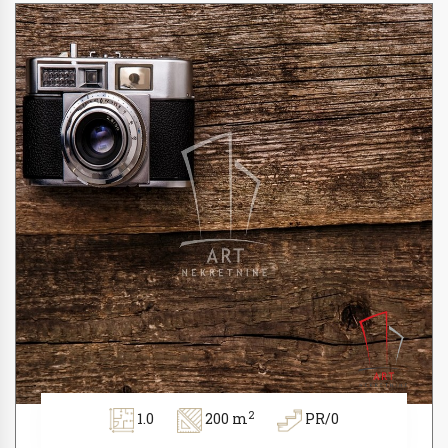
2
1.0
200 m
PR/0