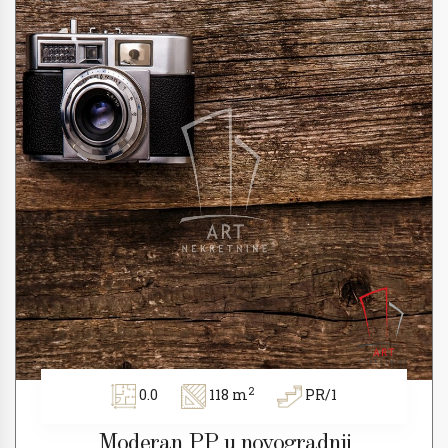
2
0.0
118 m
PR/1
Moderan PP u novogradnji