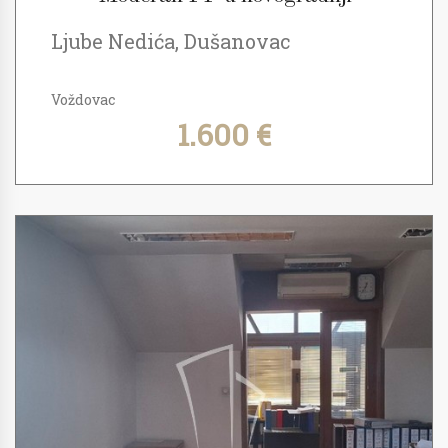
Ljube Nedića, Dušanovac
Voždovac
1.600 €