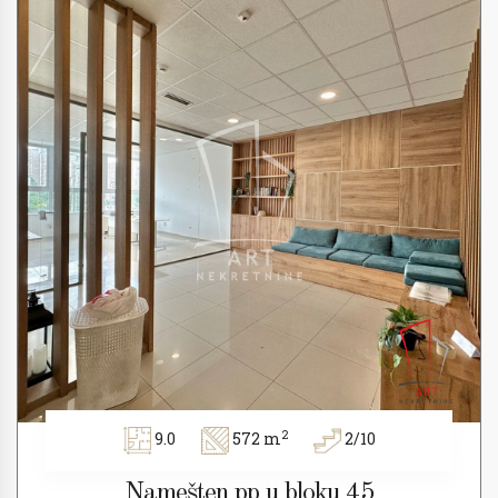
2
9.0
572 m
2/10
Namešten pp u bloku 45