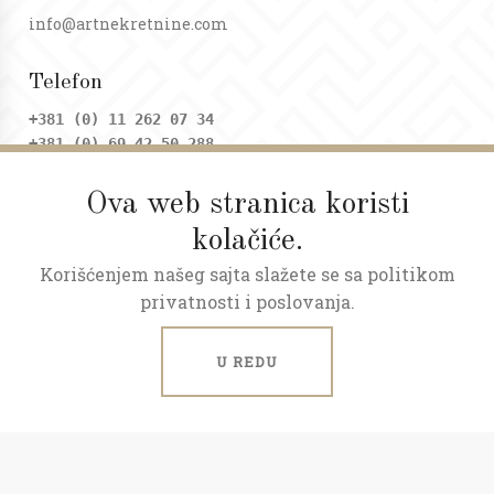
info@artnekretnine.com
Telefon
+381 (0) 11 262 07 34
+381 (0) 69 42 50 288
Ova web stranica koristi
Adresa
kolačiće.
Dositejeva 9, Trg republike
Korišćenjem našeg sajta slažete se sa politikom
Radno vreme
privatnosti i poslovanja.
Ponedeljak - petak: 09 - 20h
Subota: 09 - 17h
U REDU