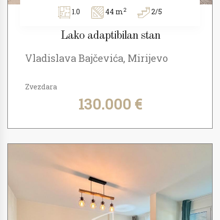
2
1.0
44 m
2/5
Lako adaptibilan stan
Vladislava Bajčevića, Mirijevo
Zvezdara
130.000 €