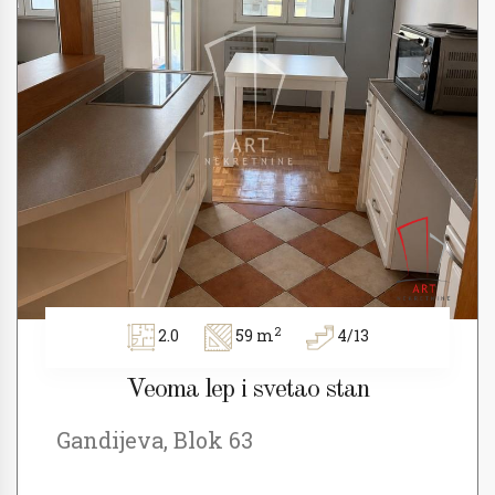
2
2.0
59 m
4/13
Veoma lep i svetao stan
Gandijeva, Blok 63