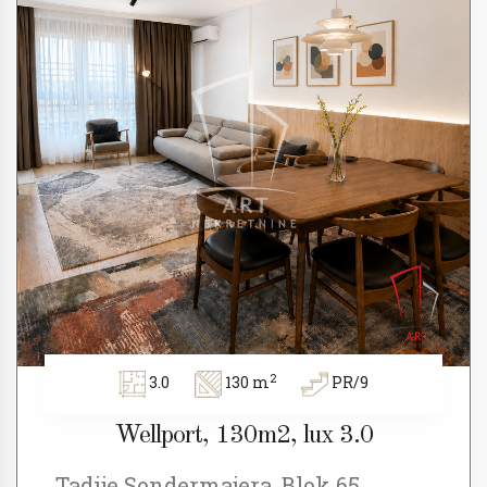
2
3.0
130 m
PR/9
Wellport, 130m2, lux 3.0
Tadije Sondermajera, Blok 65