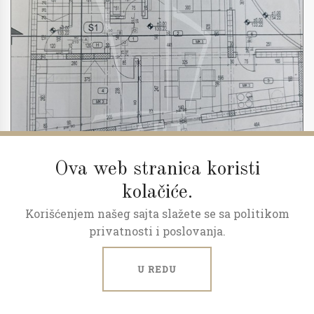
Ova web stranica koristi
kolačiće.
Korišćenjem našeg sajta slažete se sa politikom
2
3.0
52 m
1/2
privatnosti i poslovanja.
Predprodaja, povraćaj pdv-a
U REDU
Milana Rakića, Kaludjerica