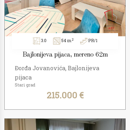
2
3.0
54 m
PR/1
Bajlonijeva pijaca, mereno 62m
Đorđa Jovanovića, Bajlonijeva
pijaca
Stari grad
215.000 €