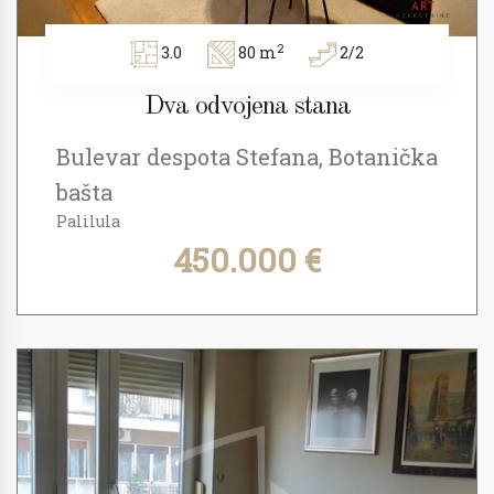
2
3.0
80 m
2/2
Dva odvojena stana
Bulevar despota Stefana, Botanička
bašta
Palilula
450.000 €