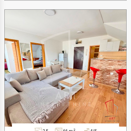
2
2.5
66 m
4/5