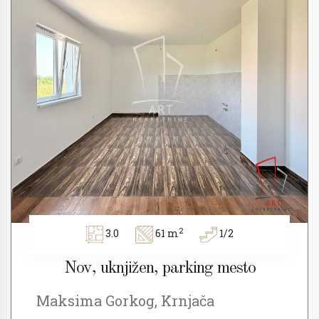
2
3.0
61 m
1/2
Nov, uknjižen, parking mesto
Maksima Gorkog, Krnjača