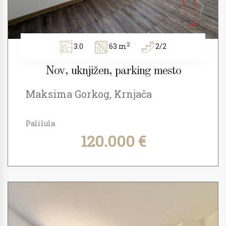
2
3.0
63 m
2/2
Nov, uknjižen, parking mesto
Maksima Gorkog, Krnjača
Palilula
120.000 €