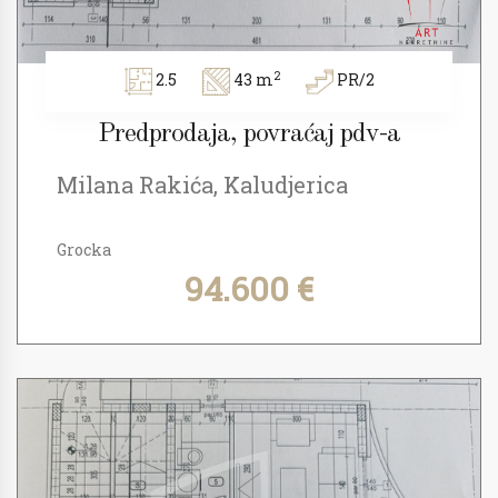
2
2.5
43 m
PR/2
Predprodaja, povraćaj pdv-a
Milana Rakića, Kaludjerica
Grocka
94.600 €