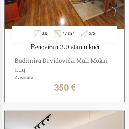
2
3.0
77 m
2/2
Renoviran 3.0 stan u kući
Budimira Davidovića, Mali Mokri
Lug
Zvezdara
350 €