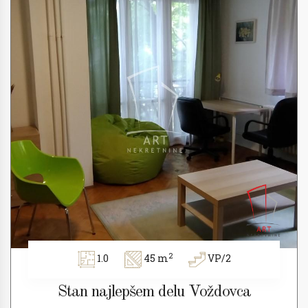
2
1.0
45 m
VP/2
Stan najlepšem delu Voždovca