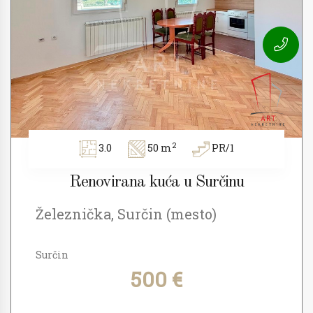
2
3.0
50 m
PR/1
Renovirana kuća u Surčinu
Železnička, Surčin (mesto)
Surčin
500 €