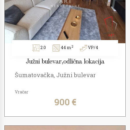
2
2.0
44 m
VP/4
Južni bulevar,odlična lokacija
Šumatovačka, Južni bulevar
Vračar
900 €