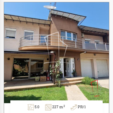
2
5.0
227 m
PR/1