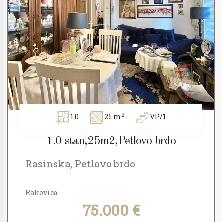
2
1.0
25 m
VP/1
1.0 stan,25m2,Petlovo brdo
Rasinska, Petlovo brdo
Rakovica
75.000 €