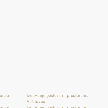
ora u
Izdavanje poslovnih prostora na
Voždovcu
ora na
Izdavanje poslovnih prostora na