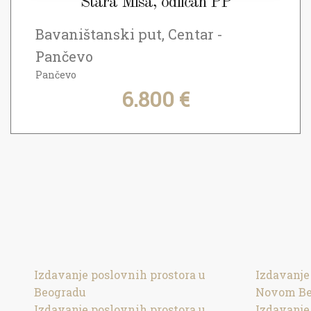
Stara Misa, odličan PP
Bavaništanski put, Centar -
Pančevo
Pančevo
6.800 €
Izdavanje poslovnih prostora u
Izdavanje
Beogradu
Novom Be
Izdavanje poslovnih prostora u
Izdavanje