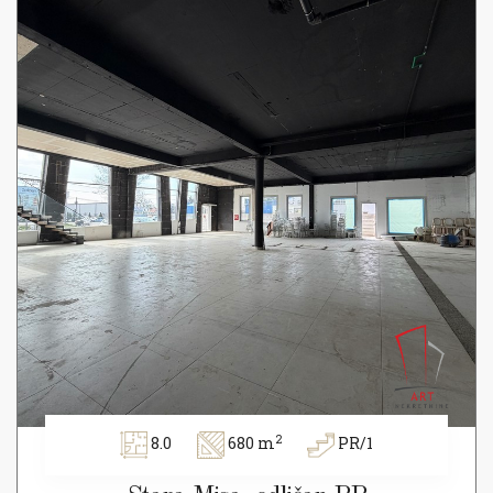
2
8.0
680 m
PR/1