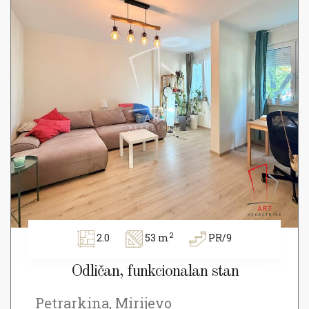
2
2.0
53 m
PR/9
Odličan, funkcionalan stan
Petrarkina, Mirijevo