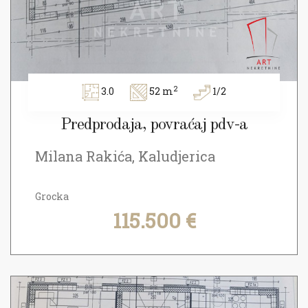
2
3.0
52 m
1/2
Predprodaja, povraćaj pdv-a
Milana Rakića, Kaludjerica
Grocka
115.500 €