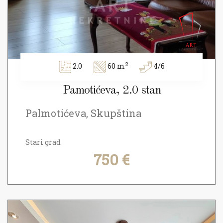
2
2.0
60 m
4/6
Pamotićeva, 2.0 stan
Palmotićeva, Skupština
Stari grad
750 €