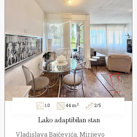
2
1.0
44 m
2/5
Lako adaptibilan stan
Vladislava Bajčevića, Mirijevo