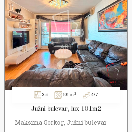
2
3.5
101 m
4/7
Južni bulevar, lux 101m2
Maksima Gorkog, Južni bulevar