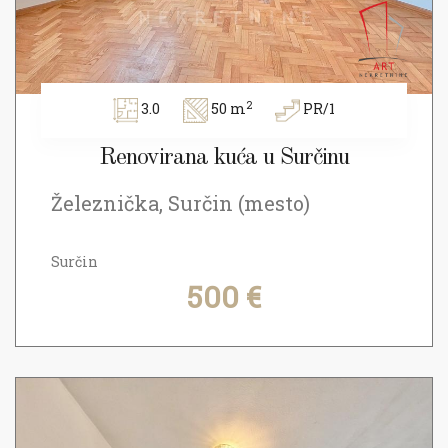
2
3.0
50 m
PR/1
Renovirana kuća u Surčinu
Železnička, Surčin (mesto)
Surčin
500 €