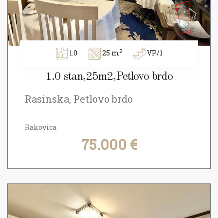
2
1.0
25 m
VP/1
1.0 stan,25m2,Petlovo brdo
Rasinska, Petlovo brdo
Rakovica
75.000 €