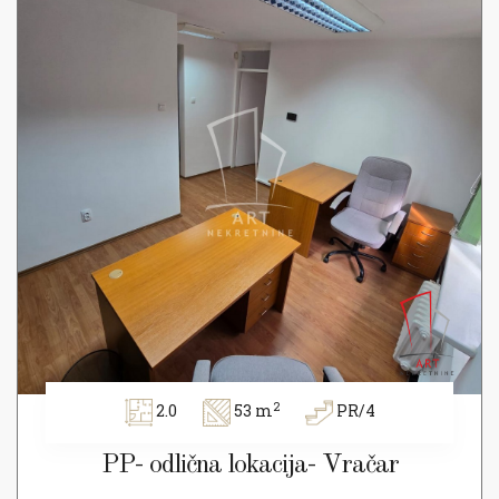
2
2.0
53 m
PR/4
PP- odlična lokacija- Vračar