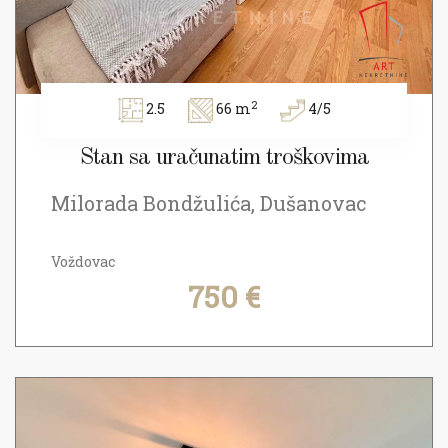
2
2.5
66 m
4/5
Stan sa uračunatim troškovima
Milorada Bondžulića, Dušanovac
Voždovac
750 €