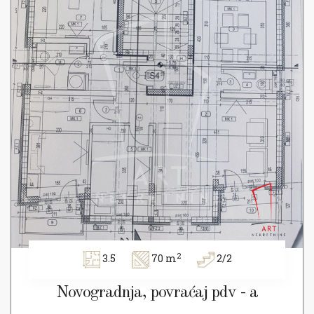
2
3.5
70 m
2/2
Novogradnja, povraćaj pdv - a