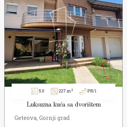
2
5.0
227 m
PR/1
Luksuzna kuća sa dvorištem
Geteova, Gornji grad