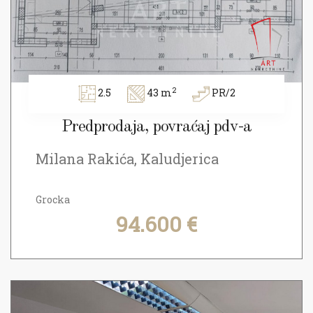
2
2.5
43 m
PR/2
Predprodaja, povraćaj pdv-a
Milana Rakića, Kaludjerica
Grocka
94.600 €