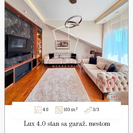
2
4.0
103 m
3/3
Lux 4.0 stan sa garaž. mestom