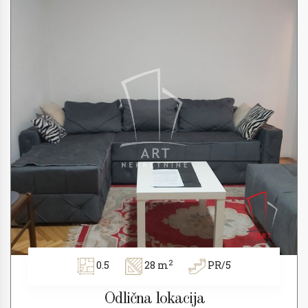
2
0.5
28 m
PR/5
Odlična lokacija