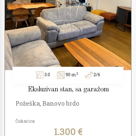
2
3.0
90 m
2/6
Eksluzivan stan, sa garažom
Požeška, Banovo brdo
Čukarica
1.300 €