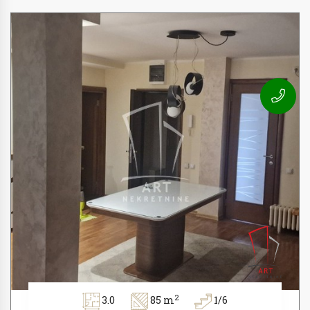
2
3.0
85 m
1/6