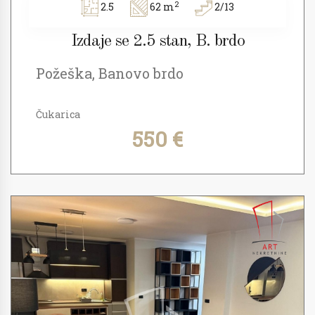
2
2.5
62 m
2/13
Izdaje se 2.5 stan, B. brdo
Požeška, Banovo brdo
Čukarica
550 €