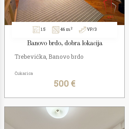
2
1.5
46 m
VP/3
Banovo brdo, dobra lokacija
Trebevićka, Banovo brdo
Čukarica
500 €