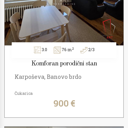
2
3.0
76 m
2/3
Komforan porodični stan
Karpoševa, Banovo brdo
Čukarica
900 €