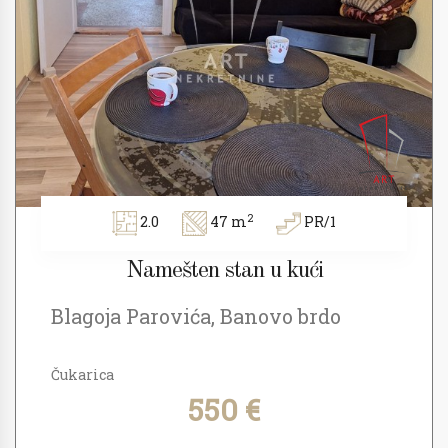
2
2.0
47 m
PR/1
Namešten stan u kući
Blagoja Parovića, Banovo brdo
Čukarica
550 €