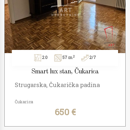
2
2.0
57 m
2/7
Smart lux stan, Čukarica
Strugarska, Čukarička padina
Čukarica
650 €