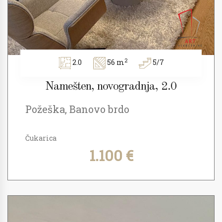
2
2.0
56 m
5/7
Namešten, novogradnja, 2.0
Požeška, Banovo brdo
Čukarica
1.100 €