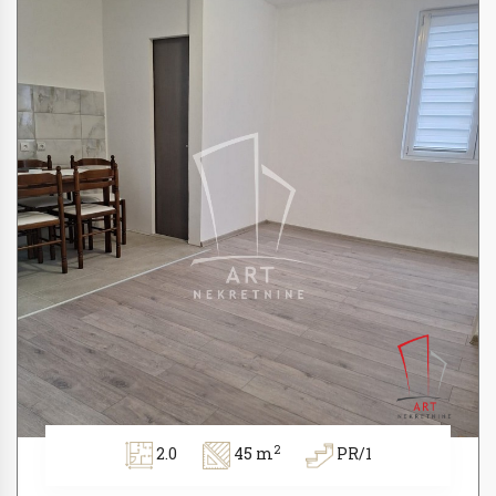
2
2.0
45 m
PR/1