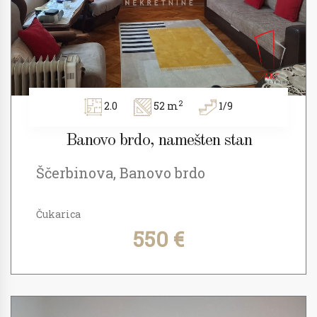
2
2.0
52 m
1/9
Banovo brdo, namešten stan
Ščerbinova, Banovo brdo
Čukarica
550 €