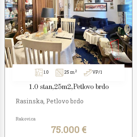
2
1.0
25 m
VP/1
1.0 stan,25m2,Petlovo brdo
Rasinska, Petlovo brdo
Rakovica
75.000 €