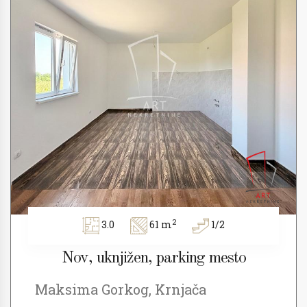
2
3.0
61 m
1/2
Nov, uknjižen, parking mesto
Maksima Gorkog, Krnjača