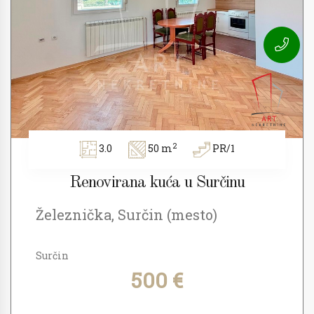
2
3.0
50 m
PR/1
Renovirana kuća u Surčinu
Železnička, Surčin (mesto)
Surčin
500 €