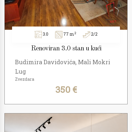
2
3.0
77 m
2/2
Renoviran 3.0 stan u kući
Budimira Davidovića, Mali Mokri
Lug
Zvezdara
350 €