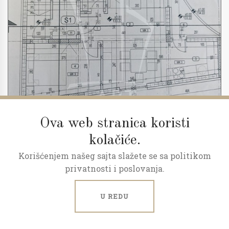
Ova web stranica koristi
kolačiće.
Korišćenjem našeg sajta slažete se sa politikom
2
3.0
52 m
1/2
privatnosti i poslovanja.
Predprodaja, povraćaj pdv-a
U REDU
Milana Rakića, Kaludjerica