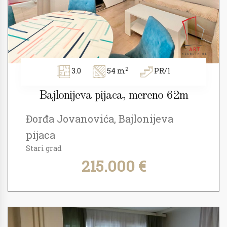
2
3.0
54 m
PR/1
Bajlonijeva pijaca, mereno 62m
Đorđa Jovanovića, Bajlonijeva
pijaca
Stari grad
215.000 €