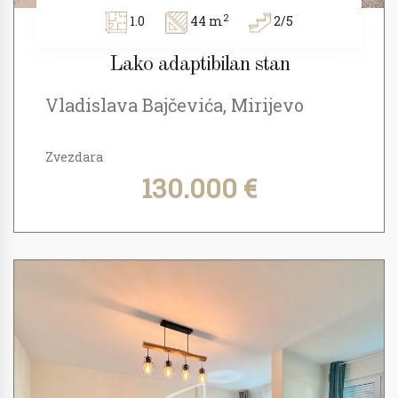
2
1.0
44 m
2/5
Lako adaptibilan stan
Vladislava Bajčevića, Mirijevo
Zvezdara
130.000 €