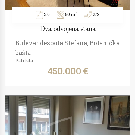
2
3.0
80 m
2/2
Dva odvojena stana
Bulevar despota Stefana, Botanička
bašta
Palilula
450.000 €