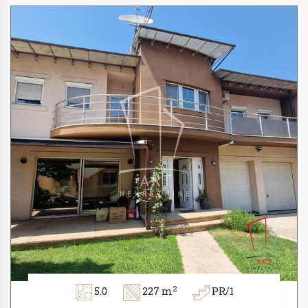
2
5.0
227 m
PR/1