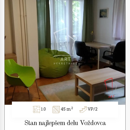
2
1.0
45 m
VP/2
Stan najlepšem delu Voždovca