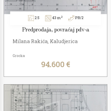
2
2.5
43 m
PR/2
Predprodaja, povraćaj pdv-a
Milana Rakića, Kaludjerica
Grocka
94.600 €