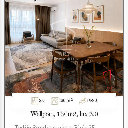
2
3.0
130 m
PR/9
Wellport, 130m2, lux 3.0
Tadije Sondermajera, Blok 65