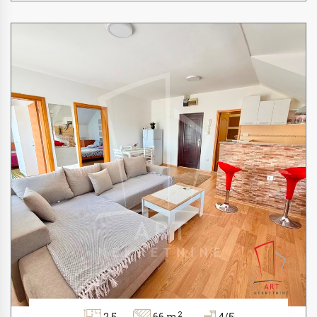
2
2.5
66 m
4/5