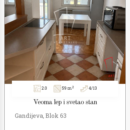
2
2.0
59 m
4/13
Veoma lep i svetao stan
Gandijeva, Blok 63