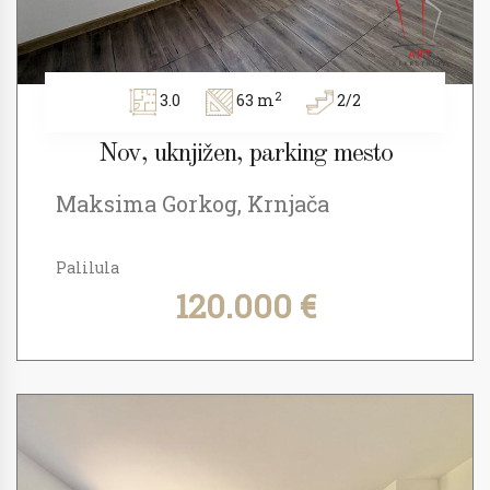
2
3.0
63 m
2/2
Nov, uknjižen, parking mesto
Maksima Gorkog, Krnjača
Palilula
120.000 €