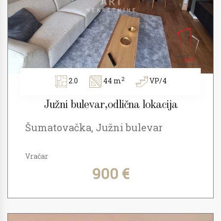
2
2.0
44 m
VP/4
Južni bulevar,odlična lokacija
Šumatovačka, Južni bulevar
Vračar
900 €