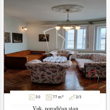
2
3.0
77 m
2/3
Vuk, porodičan stan