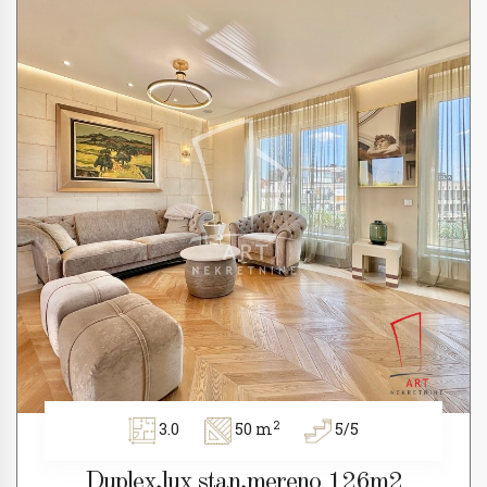
2
3.0
50 m
5/5
Duplex,lux stan,mereno 126m2