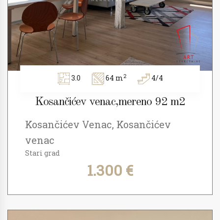
2
3.0
64 m
4/4
Kosančićev venac,mereno 92 m2
Kosančićev Venac, Kosančićev
venac
Stari grad
1.300 €