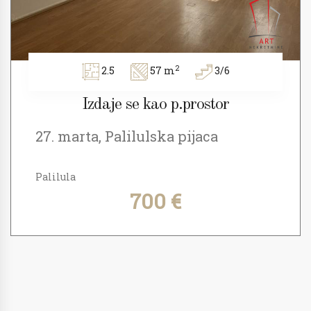
2
2.5
57 m
3/6
Izdaje se kao p.prostor
27. marta, Palilulska pijaca
Palilula
700 €