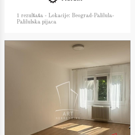
1 rezultata - Lokacije: Beograd-Palilula-
Palilulska pijaca