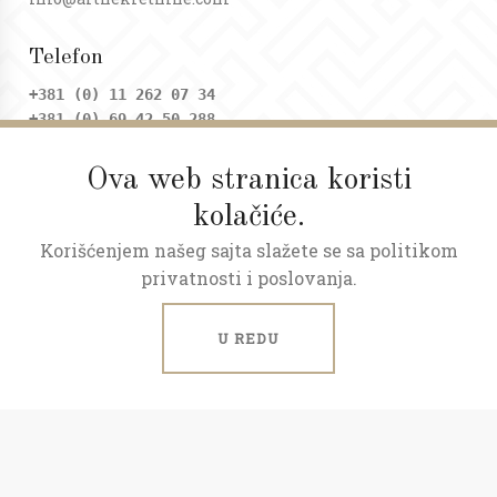
Telefon
+381 (0) 11 262 07 34
+381 (0) 69 42 50 288
Ova web stranica koristi
Adresa
kolačiće.
Dositejeva 9, Trg republike
Korišćenjem našeg sajta slažete se sa politikom
Radno vreme
privatnosti i poslovanja.
Ponedeljak - petak: 09 - 20h
Subota: 09 - 17h
U REDU