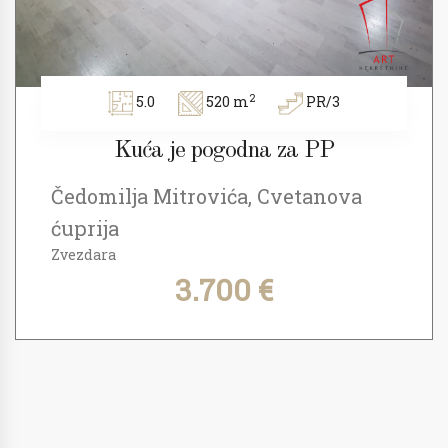
2
5.0
520 m
PR/3
Kuća je pogodna za PP
Čedomilja Mitrovića, Cvetanova
ćuprija
Zvezdara
3.700 €