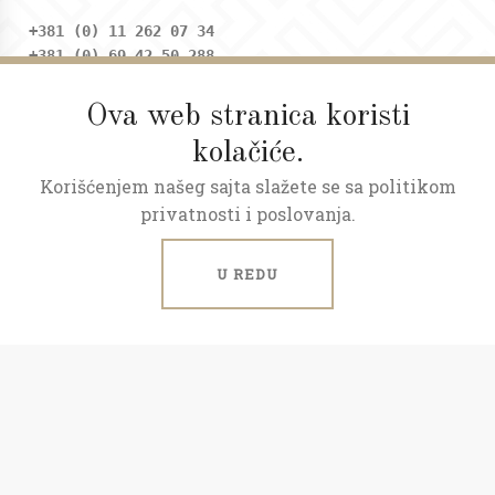
+381 (0) 11 262 07 34
+381 (0) 69 42 50 288
Ova web stranica koristi
Adresa
kolačiće.
Dositejeva 9, Trg republike
Korišćenjem našeg sajta slažete se sa politikom
Radno vreme
privatnosti i poslovanja.
Ponedeljak - petak: 09 - 20h
Subota: 09 - 17h
U REDU
ART NEKRETNINE © 2026.