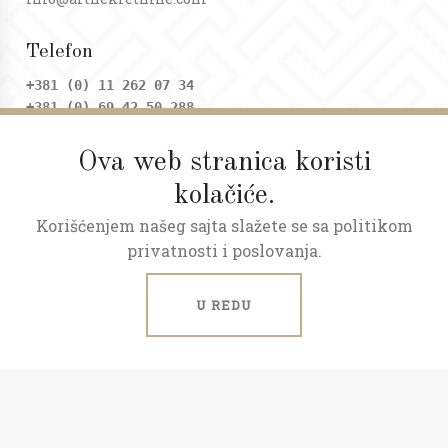
Telefon
+381 (0) 11 262 07 34
+381 (0) 69 42 50 288
Ova web stranica koristi
Adresa
kolačiće.
Dositejeva 9, Trg republike
Korišćenjem našeg sajta slažete se sa politikom
Radno vreme
privatnosti i poslovanja.
Ponedeljak - petak: 09 - 20h
Subota: 09 - 17h
U REDU