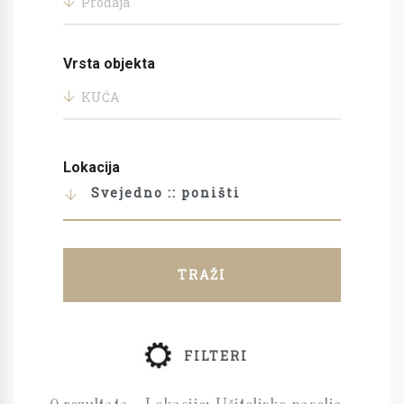
Prodaja
Vrsta objekta
KUĆA
Lokacija
Svejedno :: poništi
TRAŽI
FILTERI