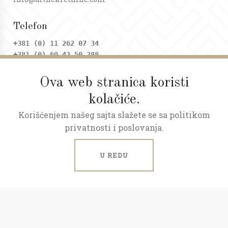
Telefon
+381 (0) 11 262 07 34
+381 (0) 69 42 50 288
Ova web stranica koristi
Adresa
kolačiće.
Dositejeva 9, Trg republike
Korišćenjem našeg sajta slažete se sa politikom
Radno vreme
privatnosti i poslovanja.
Ponedeljak - petak: 09 - 20h
Subota: 09 - 17h
U REDU