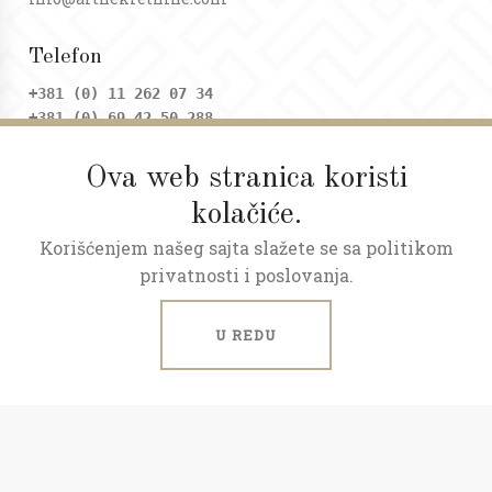
Telefon
+381 (0) 11 262 07 34
+381 (0) 69 42 50 288
Ova web stranica koristi
Adresa
kolačiće.
Dositejeva 9, Trg republike
Korišćenjem našeg sajta slažete se sa politikom
Radno vreme
privatnosti i poslovanja.
Ponedeljak - petak: 09 - 20h
Subota: 09 - 17h
U REDU