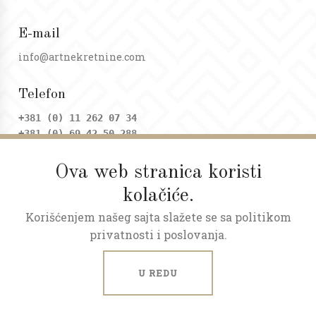
E-mail
info@artnekretnine.com
Telefon
+381 (0) 11 262 07 34
+381 (0) 69 42 50 288
Ova web stranica koristi
Adresa
kolačiće.
Dositejeva 9, Trg republike
Korišćenjem našeg sajta slažete se sa politikom
Radno vreme
privatnosti i poslovanja.
Ponedeljak - petak: 09 - 20h
Subota: 09 - 17h
U REDU