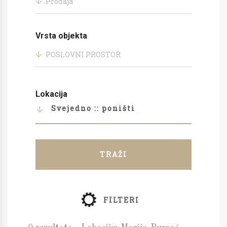
Prodaja
Vrsta objekta
POSLOVNI PROSTOR
Lokacija
Svejedno :: poništi
TRAŽI
FILTERI