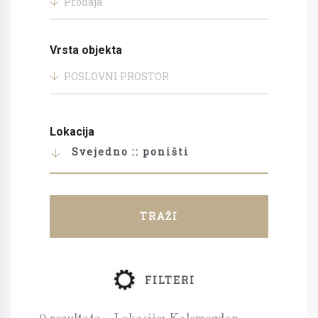
Prodaja
Vrsta objekta
POSLOVNI PROSTOR
Lokacija
Svejedno :: poništi
TRAŽI
FILTERI