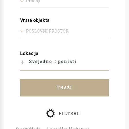
Prodaja
Vrsta objekta
POSLOVNI PROSTOR
Lokacija
Svejedno :: poništi
TRAŽI
FILTERI