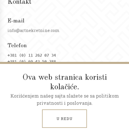
Kontakt
E-mail
info@artnekretnine.com
Telefon
+381 (0) 11 262 07 34
+381 (0) 69 42 50 288
Ova web stranica koristi
Adresa
kolačiće.
Dositejeva 9, Trg republike
Korišćenjem našeg sajta slažete se sa politikom
Radno vreme
privatnosti i poslovanja.
Ponedeljak - petak: 09 - 20h
Subota: 09 - 17h
U REDU