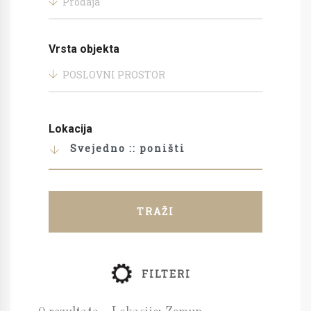
Prodaja
Vrsta objekta
POSLOVNI PROSTOR
Lokacija
Svejedno :: poništi
TRAŽI
FILTERI