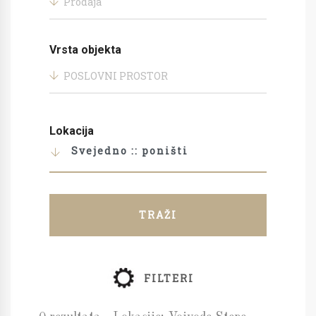
Prodaja
Vrsta objekta
POSLOVNI PROSTOR
Lokacija
Svejedno :: poništi
TRAŽI
FILTERI