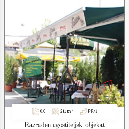
2
0.0
211 m
PR/1
Razrađen ugostiteljski objekat