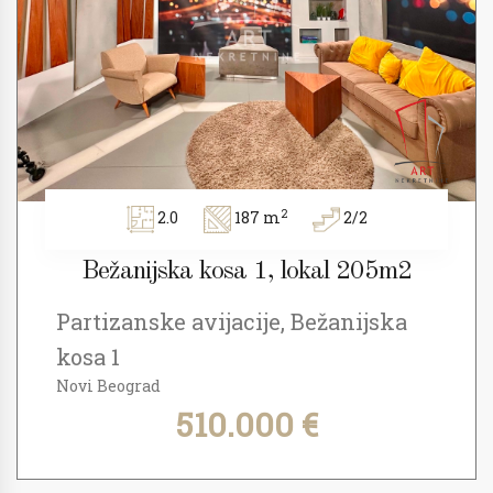
2
2.0
187 m
2/2
Bežanijska kosa 1, lokal 205m2
Partizanske avijacije, Bežanijska
kosa 1
Novi Beograd
510.000 €