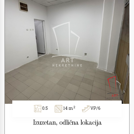
2
0.5
14 m
VP/6
Izuzetan, odlična lokacija