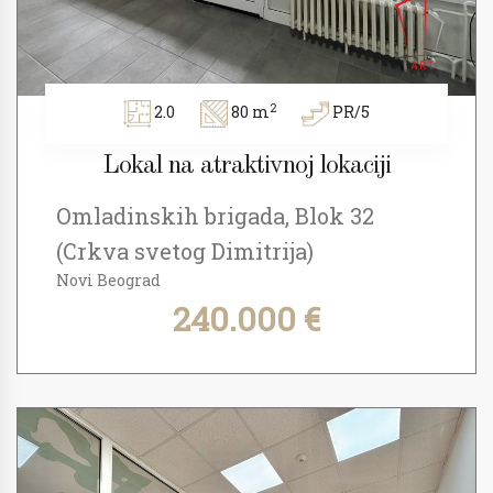
2
2.0
80 m
PR/5
Lokal na atraktivnoj lokaciji
Omladinskih brigada, Blok 32
(Crkva svetog Dimitrija)
Novi Beograd
240.000 €