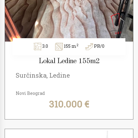
2
3.0
155 m
PR/0
Lokal Ledine 155m2
Surčinska, Ledine
Novi Beograd
310.000 €