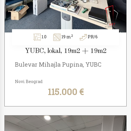
2
1.0
19 m
PR/6
YUBC, lokal, 19m2 + 19m2
Bulevar Mihajla Pupina, YUBC
Novi Beograd
115.000 €