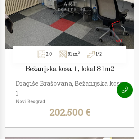
2
2.0
81 m
1/2
Bežanijska kosa 1, lokal 81m2
Dragiše Brašovana, Bežanijska kosa
1
Novi Beograd
202.500 €