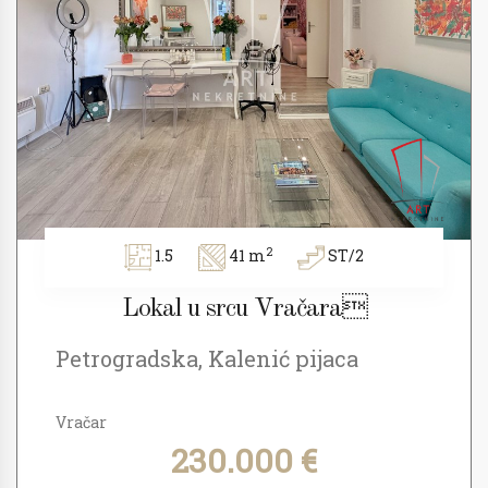
2
1.5
41 m
ST/2
Lokal u srcu Vračara
Petrogradska, Kalenić pijaca
Vračar
230.000 €