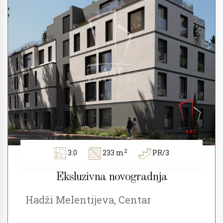
2
3.0
233 m
PR/3
Eksluzivna novogradnja
Hadži Melentijeva, Centar