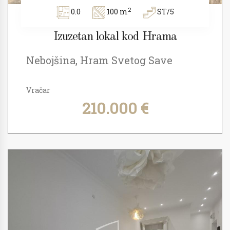
2
0.0
100 m
ST/5
Izuzetan lokal kod Hrama
Nebojšina, Hram Svetog Save
Vračar
210.000 €