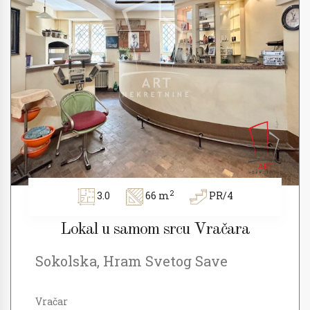
2
3.0
66 m
PR/4
Lokal u samom srcu Vračara
Sokolska, Hram Svetog Save
Vračar