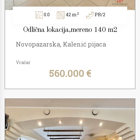
2
0.0
42 m
PR/2
Odlična lokacija,mereno 140 m2
Novopazarska, Kalenić pijaca
Vračar
560.000 €