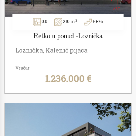
2
0.0
210 m
PR/6
Retko u ponudi-Loznička
Loznička, Kalenić pijaca
Vračar
1.236.000 €