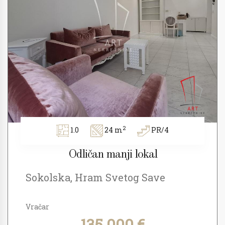
2
1.0
24 m
PR/4
Odličan manji lokal
Sokolska, Hram Svetog Save
Vračar
135.000 €