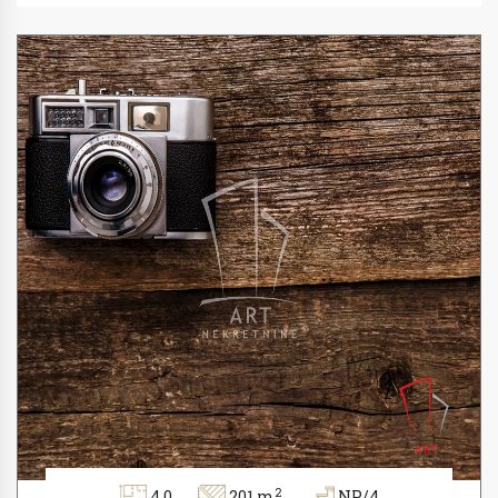
2
4.0
201 m
NP/4