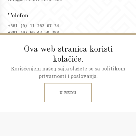
Telefon
+381 (0) 11 262 07 34
+381 (0) 69 42 50 288
Ova web stranica koristi
Adresa
kolačiće.
Dositejeva 9, Trg republike
Korišćenjem našeg sajta slažete se sa politikom
Radno vreme
privatnosti i poslovanja.
Ponedeljak - petak: 09 - 20h
Subota: 09 - 17h
U REDU