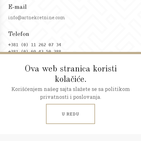
E-mail
info@artnekretnine.com
Telefon
+381 (0) 11 262 07 34
+381 (0) 69 42 50 288
Ova web stranica koristi
Adresa
kolačiće.
Dositejeva 9, Trg republike
Korišćenjem našeg sajta slažete se sa politikom
Radno vreme
privatnosti i poslovanja.
Ponedeljak - petak: 09 - 20h
Subota: 09 - 17h
U REDU