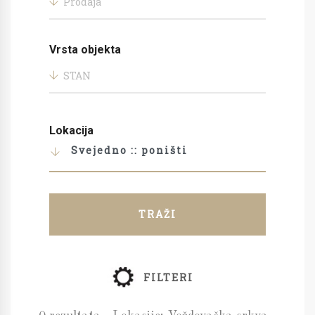
Prodaja
Vrsta objekta
STAN
Lokacija
Svejedno :: poništi
TRAŽI
FILTERI