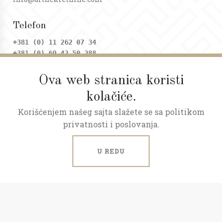
Telefon
+381 (0) 11 262 07 34
+381 (0) 69 42 50 288
Ova web stranica koristi
Adresa
kolačiće.
Dositejeva 9, Trg republike
Korišćenjem našeg sajta slažete se sa politikom
Radno vreme
privatnosti i poslovanja.
Ponedeljak - petak: 09 - 20h
Subota: 09 - 17h
U REDU