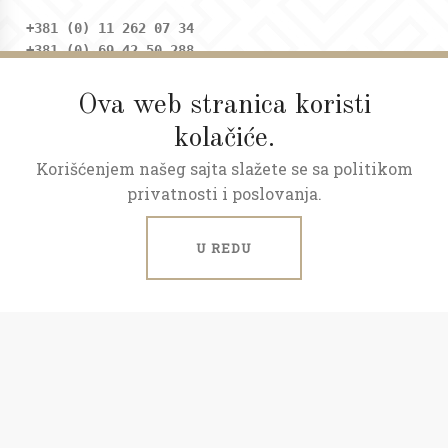
+381 (0) 11 262 07 34
+381 (0) 69 42 50 288
Ova web stranica koristi
Adresa
kolačiće.
Dositejeva 9, Trg republike
Korišćenjem našeg sajta slažete se sa politikom
Radno vreme
privatnosti i poslovanja.
Ponedeljak - petak: 09 - 20h
Subota: 09 - 17h
U REDU
ART NEKRETNINE © 2026.