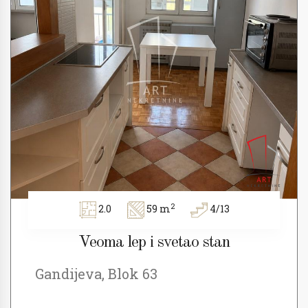
2
2.0
59 m
4/13
Veoma lep i svetao stan
Gandijeva, Blok 63