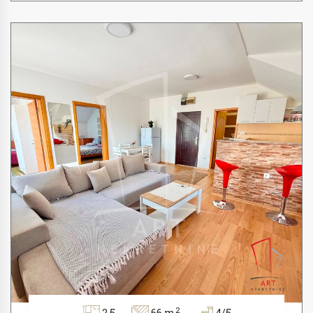
2
2.5
66 m
4/5