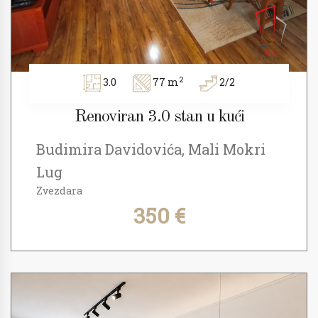
2
3.0
77 m
2/2
Renoviran 3.0 stan u kući
Budimira Davidovića, Mali Mokri
Lug
Zvezdara
350 €