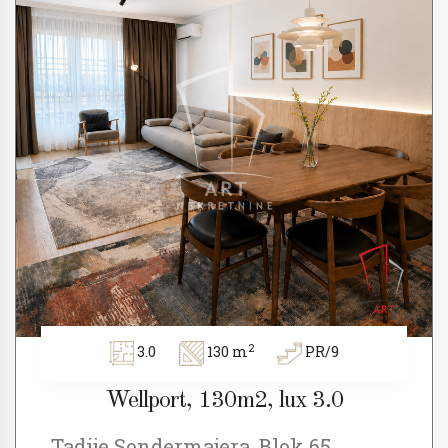
2
3.0
130 m
PR/9
Wellport, 130m2, lux 3.0
Tadije Sondermajera, Blok 65