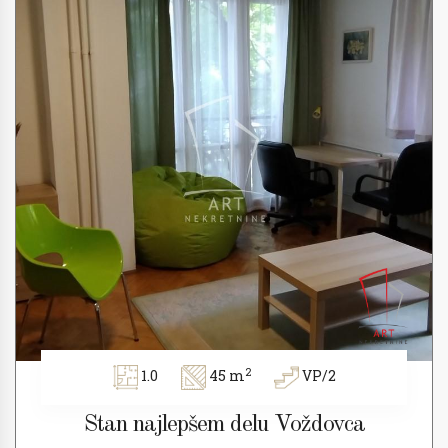
2
1.0
45 m
VP/2
Stan najlepšem delu Voždovca