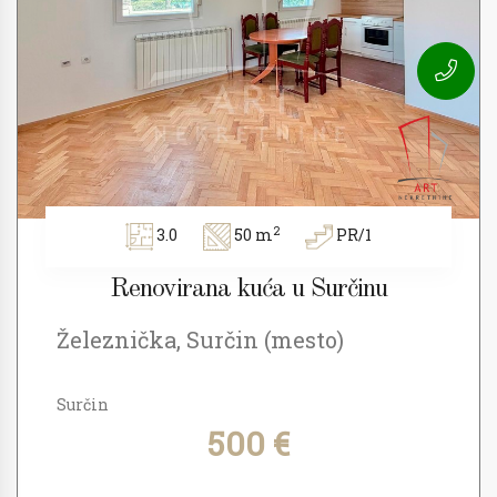
2
3.0
50 m
PR/1
Renovirana kuća u Surčinu
Železnička, Surčin (mesto)
Surčin
500 €