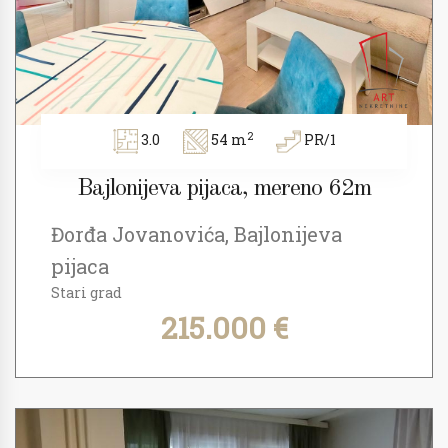
2
3.0
54 m
PR/1
Bajlonijeva pijaca, mereno 62m
Đorđa Jovanovića, Bajlonijeva
pijaca
Stari grad
215.000 €