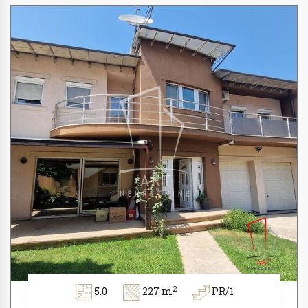
2
5.0
227 m
PR/1