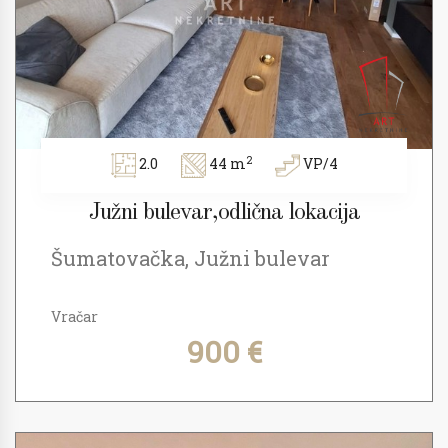
2
2.0
44 m
VP/4
Južni bulevar,odlična lokacija
Šumatovačka, Južni bulevar
Vračar
900 €