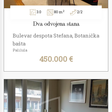
2
3.0
80 m
2/2
Dva odvojena stana
Bulevar despota Stefana, Botanička
bašta
Palilula
450.000 €