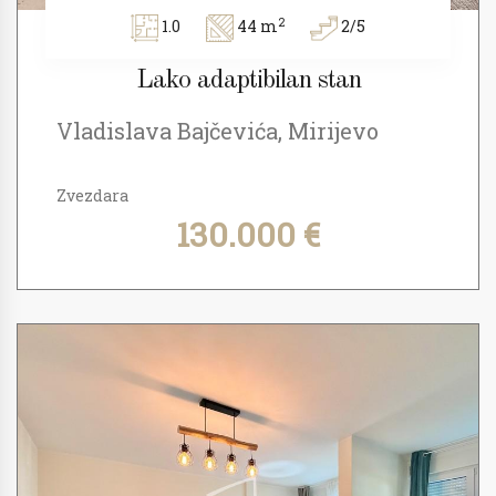
2
1.0
44 m
2/5
Lako adaptibilan stan
Vladislava Bajčevića, Mirijevo
Zvezdara
130.000 €