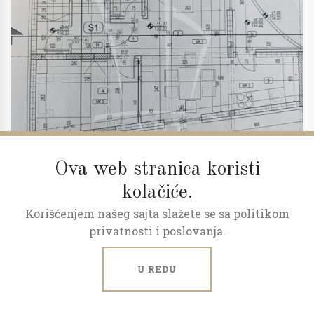
Ova web stranica koristi
kolačiće.
Korišćenjem našeg sajta slažete se sa politikom
2
3.0
52 m
1/2
privatnosti i poslovanja.
Predprodaja, povraćaj pdv-a
U REDU
Milana Rakića, Kaludjerica