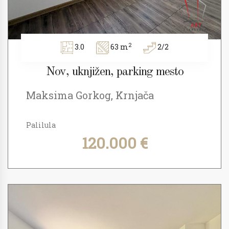
2
3.0
63 m
2/2
Nov, uknjižen, parking mesto
Maksima Gorkog, Krnjača
Palilula
120.000 €