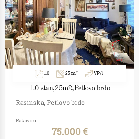
2
1.0
25 m
VP/1
1.0 stan,25m2,Petlovo brdo
Rasinska, Petlovo brdo
Rakovica
75.000 €