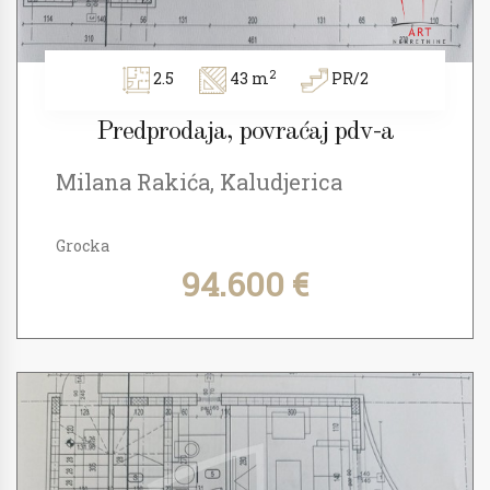
2
2.5
43 m
PR/2
Predprodaja, povraćaj pdv-a
Milana Rakića, Kaludjerica
Grocka
94.600 €