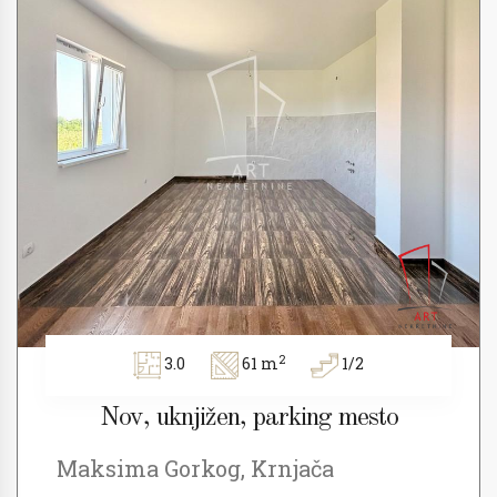
2
3.0
61 m
1/2
Nov, uknjižen, parking mesto
Maksima Gorkog, Krnjača