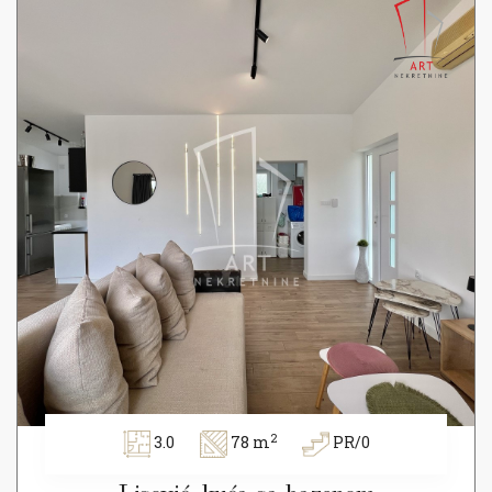
2
3.0
78 m
PR/0