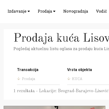
Izdavanje
Prodaja
Novogradnja
Vodič
Prodaja kuća Lisov
Pogledaj aktuelnu listu oglasa za prodaju kuća Lis
Transakcija
Vrsta objekta
Prodaja
KUĆA
1 rezultata - Lokacije: Beograd-Barajevo-Lisović