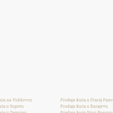
uća na Voždovcu
Prodaja kuća u Staroj Pazo
uća u Sopotu
Prodaja kuća u Barajevu
uća u Zemunu
Prodaja kuća Stari Banovc