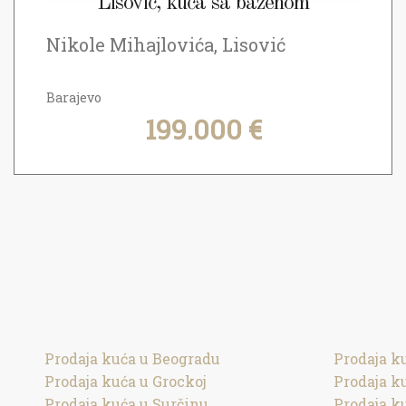
Lisović, kuća sa bazenom
Nikole Mihajlovića, Lisović
Barajevo
199.000 €
Prodaja kuća u Beogradu
Prodaja k
Prodaja kuća u Grockoj
Prodaja k
Prodaja kuća u Surčinu
Prodaja k