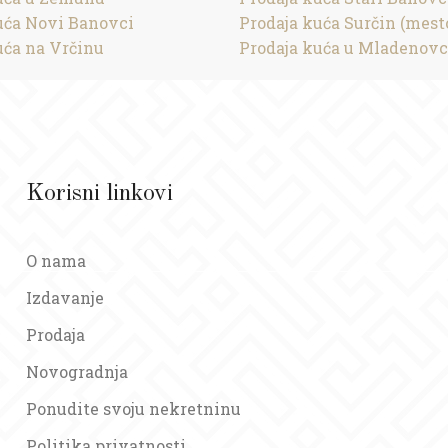
uća Novi Banovci
Prodaja kuća Surčin (mest
uća na Vrčinu
Prodaja kuća u Mladenov
Korisni linkovi
O nama
Izdavanje
Prodaja
Novogradnja
Ponudite svoju nekretninu
Politika privatnosti