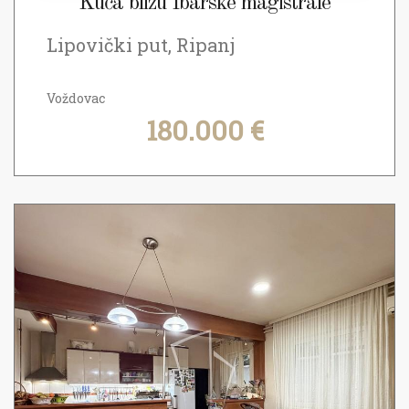
Kuća blizu Ibarske magistrale
Lipovički put, Ripanj
Voždovac
180.000 €