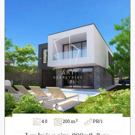
2
4.0
200 m
PR/1