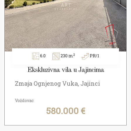
2
6.0
230 m
PR/1
Ekskluzivna vila u Jajincima
Zmaja Ognjenog Vuka, Jajinci
Voždovac
580.000 €