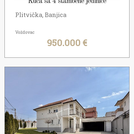
Kuća sa 4 stambene jedinice
Plitvička, Banjica
Voždovac
950.000 €