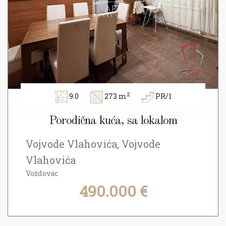
2
9.0
273 m
PR/1
Porodična kuća, sa lokalom
Vojvode Vlahovića, Vojvode
Vlahovića
Voždovac
490.000 €