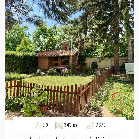
2
9.0
343 m
PR/3