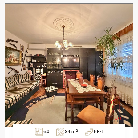
2
6.0
84 m
PR/1