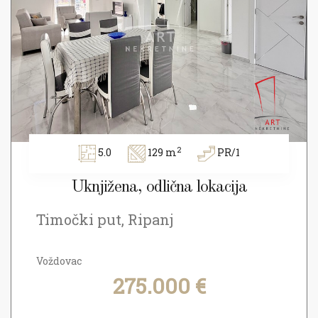
2
5.0
129 m
PR/1
Uknjižena, odlična lokacija
Timočki put, Ripanj
Voždovac
275.000 €