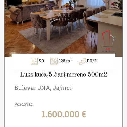
2
5.0
328 m
PR/2
Luks kuća,5.5ari,mereno 500m2
Bulevar JNA, Jajinci
Voždovac
1.600.000 €