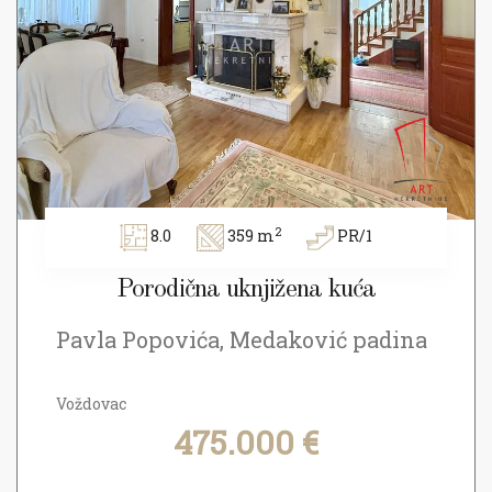
2
8.0
359 m
PR/1
Porodična uknjižena kuća
Pavla Popovića, Medaković padina
Voždovac
475.000 €