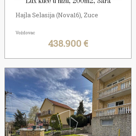
Lux kuće u nizu, 200m2, 3ara
Hajla Selasija (Nova16), Zuce
Voždovac
438.900 €