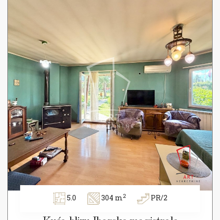
2
5.0
304 m
PR/2