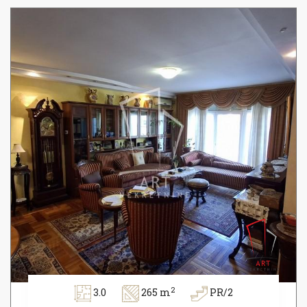
2
3.0
265 m
PR/2