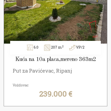
2
6.0
207 m
VP/2
Kuća na 10a placa,mereno 363m2
Put za Pavićevac, Ripanj
Voždovac
239.000 €