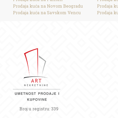
Prodaja kuća na Novom Beogradu
Prodaja k
Prodaja kuća na Savskom Vencu
Prodaja k
Broj u registru: 339