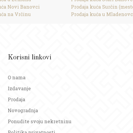
uća Novi Banovci
Prodaja kuća Surčin (mest
uća na Vrčinu
Prodaja kuća u Mladenov
Korisni linkovi
O nama
Izdavanje
Prodaja
Novogradnja
Ponudite svoju nekretninu
Politika privatnosti