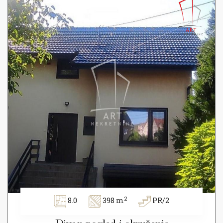
2
8.0
398 m
PR/2