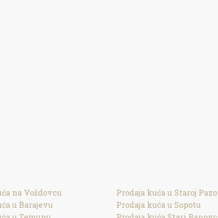
uća na Voždovcu
Prodaja kuća u Staroj Pazo
uća u Barajevu
Prodaja kuća u Sopotu
uća u Zemunu
Prodaja kuća Stari Banovc