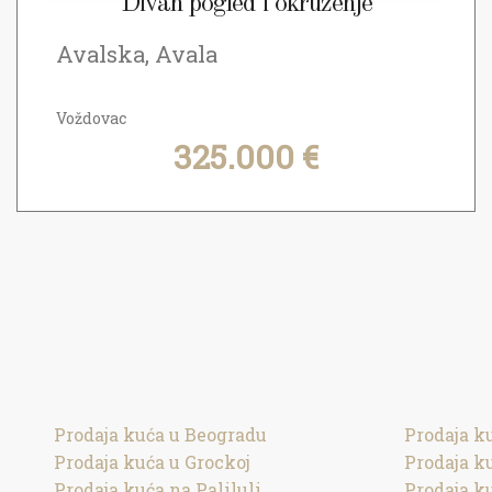
Divan pogled i okruženje
Avalska, Avala
Voždovac
325.000 €
Prodaja kuća u Beogradu
Prodaja k
Prodaja kuća u Grockoj
Prodaja k
Prodaja kuća na Paliluli
Prodaja k