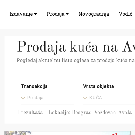
Izdavanje
Prodaja
Novogradnja
Vodič
Prodaja kuća na Av
Pogledaj aktuelnu listu oglasa za prodaju kuća na 
Transakcija
Vrsta objekta
Prodaja
KUĆA
1 rezultata - Lokacije: Beograd-Voždovac-Avala