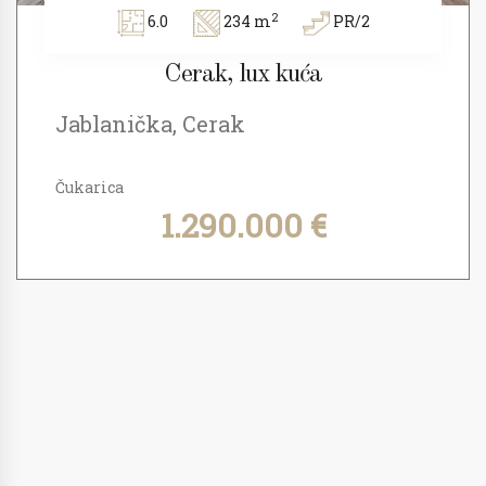
2
6.0
234 m
PR/2
Cerak, lux kuća
Jablanička, Cerak
Čukarica
1.290.000 €