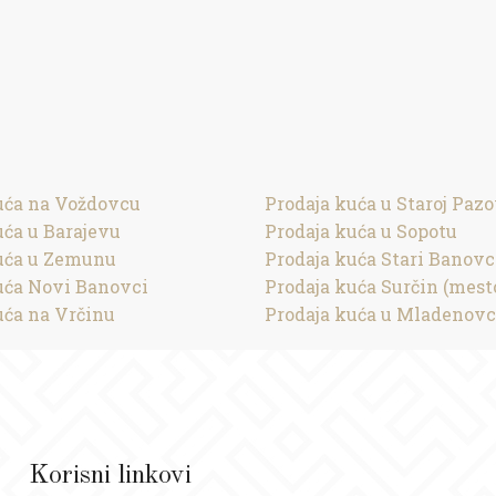
uća na Voždovcu
Prodaja kuća u Staroj Pazo
uća u Barajevu
Prodaja kuća u Sopotu
uća u Zemunu
Prodaja kuća Stari Banovc
uća Novi Banovci
Prodaja kuća Surčin (mest
uća na Vrčinu
Prodaja kuća u Mladenov
Korisni linkovi