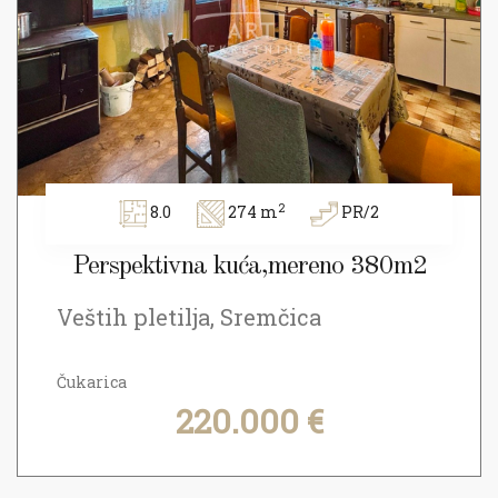
2
8.0
274 m
PR/2
Perspektivna kuća,mereno 380m2
Veštih pletilja, Sremčica
Čukarica
220.000 €