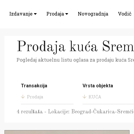
Izdavanje
Prodaja
Novogradnja
Vodič
Prodaja kuća Srem
Pogledaj aktuelnu listu oglasa za prodaju kuća Sr
Transakcija
Vrsta objekta
Prodaja
KUĆA
4 rezultata - Lokacije: Beograd-Čukarica-Sremči