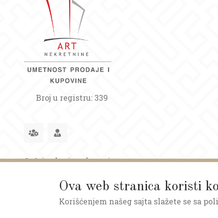
Broj u registru: 339
Opšti uslovi poslovanja
Ova web stranica koristi ko
Korišćenjem našeg sajta slažete se sa pol