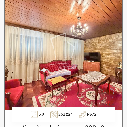
2
5.0
252 m
PR/2