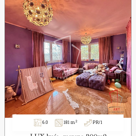
2
6.0
181 m
PR/1