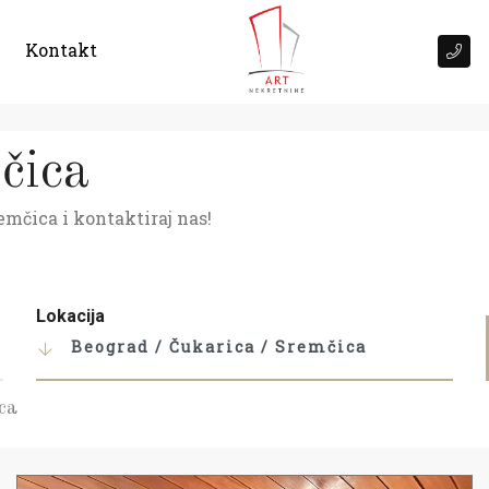
Kontakt
čica
emčica i kontaktiraj nas!
Lokacija
Beograd / Čukarica / Sremčica
ca