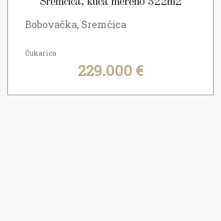
Sremčica, kuća mereno 322m2
Bobovačka, Sremčica
Čukarica
229.000 €