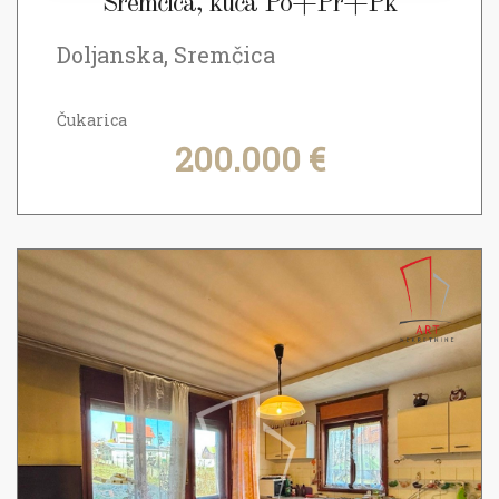
Sremčica, kuća Po+Pr+Pk
Doljanska, Sremčica
Čukarica
200.000 €