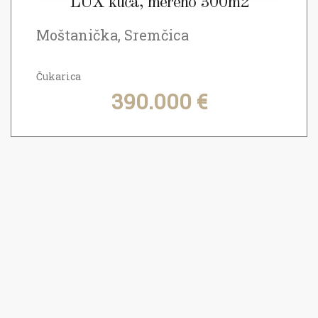
LUX kuća, mereno 300m2
Moštanička, Sremčica
Čukarica
390.000 €