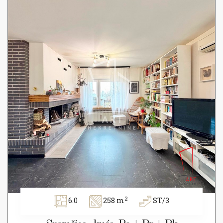
2
6.0
258 m
ST/3